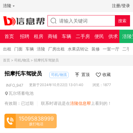
涪陵
注册/登录
首页
招聘
租房
商铺
车辆
二手房
便民
供求
涪陵
出租
门面
车辆
涪陵
厂房出租
水果店转让
装修
一室一厅
二手
首页
>
司机/物流
> 招摩托车驾驶员
招摩托车驾驶员
置顶
收藏
司机/物流
更新于2024年10月22日 13:01:40
浏览：1877
INFO_947
瓦尔塔蓄电池
有效期：已过期
联系时请说是在
涪陵信息帮
上看到的！
|
15095838999
拨打电话