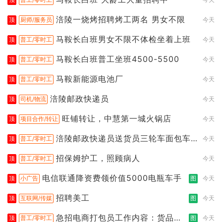
涪陵一烧烤招聘烤工两名 男女不限
顶
厨师/服务员
今天
马鞍长白班男女不限不体检坐着上班
顶
普工/零时工
今天
马鞍长白班普工坐班4500-5500
顶
普工/零时工
今天
马鞍新能源电池厂
顶
普工/零时工
今天
涪陵邮政快递员
顶
司机/物流
今天
旺铺转让，中慧第一城火锅店
顶
项目合作/转让
今天
涪陵邮政快递员送货员三轮车面包车
顶
普工/零时工
今天
都行
招保姆护工，照顾病人
顶
普工/零时工
今天
电信联通降资费领价值5000电瓶车手
顶
小广告
图
今天
招聘美工
顶
互联网/传媒
图
今天
急招电商打包员工作内容：货品分
顶
普工/零时工
图
今天