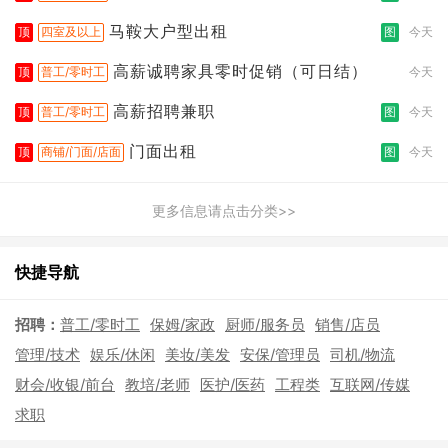
拣打包
马鞍大户型出租
顶
四室及以上
图
今天
高薪诚聘家具零时促销（可日结）
顶
普工/零时工
今天
高薪招聘兼职
顶
普工/零时工
图
今天
门面出租
顶
商铺/门面/店面
图
今天
更多信息请点击分类>>
快捷导航
招聘：
普工/零时工
保姆/家政
厨师/服务员
销售/店员
管理/技术
娱乐/休闲
美妆/美发
安保/管理员
司机/物流
财会/收银/前台
教培/老师
医护/医药
工程类
互联网/传媒
求职