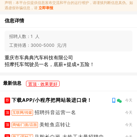
声明：本平台仅提供信息发布交流和平台的运行维护，请谨慎判断信息真伪。如
遇虚假诈骗信息，请
立即举报
信息详情
招聘人数：
1 人
工资待遇：
3000-5000 元/月
重庆市车典典汽车科技有限公司
招摩托车驾驶员一名，底薪+提成+五险！
最新信息
置顶 · 效果更好
下载APP/小程序把网站装进口袋！
荐
今天
招聘抖音运营一名
顶
互联网/传媒
今天
美蛙鱼店转让
顶
商铺/门面/店面
今天
马鞍长白班 大龄工大量招聘中
顶
普工/零时工
今天