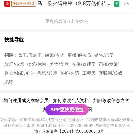
马上發火锅串串（9.8万低价转
顶
项目合作/转让
图
今天
让）
更多信息请点击分类>>
快捷导航
招聘：
普工/零时工
保姆/家政
厨师/服务员
销售/店员
管理/技术
娱乐/休闲
美妆/美发
安保/管理员
司机/物流
财会/收银/前台
教培/老师
医护/医药
工程类
互联网/传媒
求职
|
|
|
如何注册成为本站会员
如何修改个人资料
如何修改信息内容
|
发布广告须知
APP更快更便捷
网站地图
公司名称：重庆涪乐网络科技有限公司 公司地址：重庆市涪陵区新城区聚业大
道11号恒大山水城2栋501 联系电话：13272849992 涪陵信息帮 版权所有
（渝）人服证字【2024】第030000613号