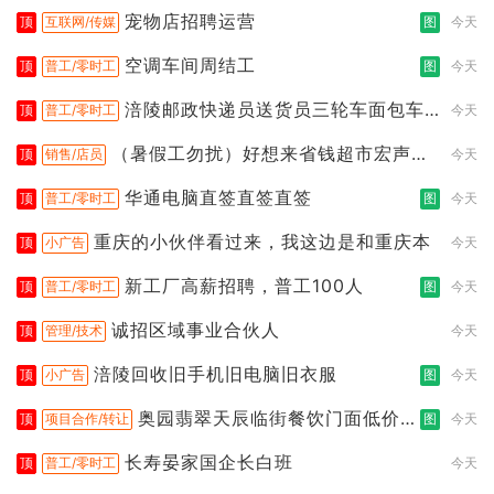
宠物店招聘运营
顶
互联网/传媒
图
今天
空调车间周结工
顶
普工/零时工
图
今天
涪陵邮政快递员送货员三轮车面包车
顶
普工/零时工
今天
都行
（暑假工勿扰）好想来省钱超市宏声桥
顶
销售/店员
今天
店
华通电脑直签直签直签
顶
普工/零时工
图
今天
重庆的小伙伴看过来，我这边是和重庆本
顶
小广告
今天
新工厂高薪招聘，普工100人
顶
普工/零时工
图
今天
诚招区域事业合伙人
顶
管理/技术
今天
涪陵回收旧手机旧电脑旧衣服
顶
小广告
图
今天
奥园翡翠天辰临街餐饮门面低价转
顶
项目合作/转让
图
今天
让
长寿晏家国企长白班
顶
普工/零时工
今天