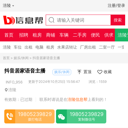
涪陵
注册/登录
首页
招聘
租房
商铺
车辆
二手房
便民
供求
涪陵
涪陵
车位
出租
电脑
租房
水果店转让
厂房出租
二室一厅
一室
首页
>
娱乐/休闲
> 抖音居家语音主播
抖音居家语音主播
置顶
收藏
娱乐/休闲
更新于2024年10月25日 15:56:47
浏览：1559
INFO_956
涪陵
有效期：已过期
联系时请说是在
涪陵信息帮
上看到的！
|
19805239829
19805239829
拨打电话
复制微信号