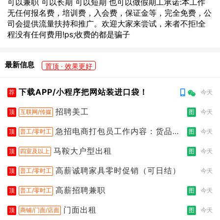
可以兼职 可以长期 可以短期 也可以做假期工承诺:本工作
无任何报名费，培训费，入会费，保证金等，完全免费，公
司会提供流量扶持和推广。欢迎大家来尝试，来者不拒!全
程没有任何费用!ps;收费的都是骗子
最新信息
置顶 · 效果更好
下载APP/小程序把网站装进口袋！
荐
今天
招聘美工
顶
互联网/传媒
图
今天
急招电商打包员工作内容：货品分
顶
普工/零时工
图
今天
拣打包
马鞍大户型出租
顶
四室及以上
图
今天
高薪诚聘家具零时促销（可日结）
顶
普工/零时工
今天
高薪招聘兼职
顶
普工/零时工
图
今天
门面出租
顶
商铺/门面/店面
图
今天