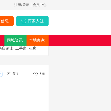
注册/登录
| 会员中心
布信息
商家入驻
同城资讯
本地商家
果店转让
二手房
租房
置顶
收藏
让