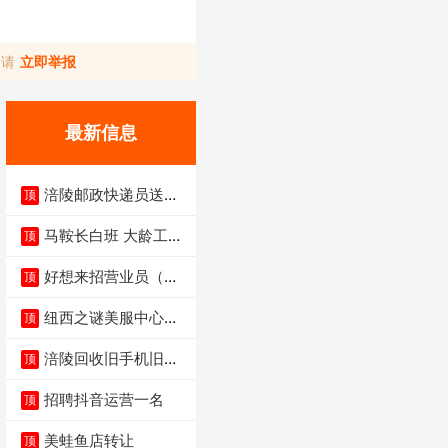
，请
立即举报
最新信息
涪陵邮政快递员送货
顶
员三轮车面包车都行
马鞍长白班 大龄工大
顶
量招聘中
好想来招营业员（不
顶
招暑假工）
纽西之谜美服中心招
顶
聘美容师
涪陵回收旧手机旧电
顶
脑旧衣服
招聘抖音运营一名
顶
美蛙鱼店转让
顶