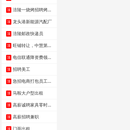
涪陵一烧烤招聘烤工
顶
两名 男女不限
龙头港新能源汽配厂
顶
涪陵邮政快递员
顶
旺铺转让，中慧第一
顶
城火锅店
电信联通降资费领价
顶
值5000电瓶车手
招聘美工
顶
急招电商打包员工作
顶
内容：货品分拣打包
马鞍大户型出租
顶
高薪诚聘家具零时促
顶
销（可日结）
高薪招聘兼职
顶
门面出租
顶