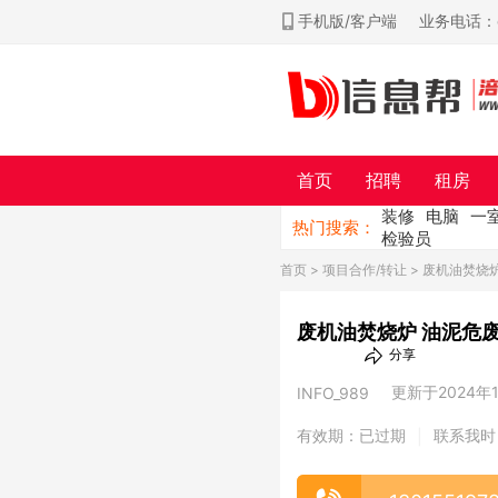
手机版/客户端
业务电话：ch
首页
招聘
租房
装修
电脑
一
热门搜索：
检验员
首页
>
项目合作/转让
> 废机油焚烧
废机油焚烧炉 油泥危
分享
更新于2024年10
INFO_989
有效期：已过期
联系我时
|