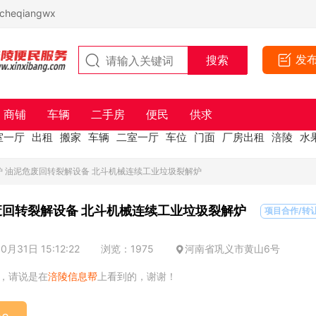
eqiangwx
发
商铺
车辆
二手房
便民
供求
室一厅
出租
搬家
车辆
二室一厅
车位
门面
厂房出租
涪陵
水
炉 油泥危废回转裂解设备 北斗机械连续工业垃圾裂解炉
废回转裂解设备 北斗机械连续工业垃圾裂解炉
项目合作/转
月31日 15:12:22
浏览：1975
河南省巩义市黄山6号
，请说是在
涪陵信息帮
上看到的，谢谢！