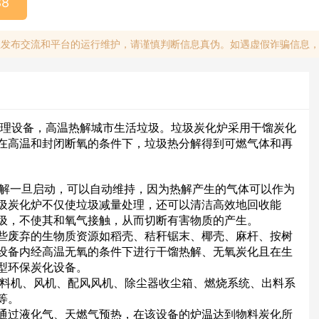
88
息发布交流和平台的运行维护，请谨慎判断信息真伪。如遇虚假诈骗信息
理设备，高温热解城市生活垃圾。垃圾炭化炉采用干馏炭化
在高温和封闭断氧的条件下，垃圾热分解得到可燃气体和再
一旦启动，可以自动维持，因为热解产生的气体可以作为
圾炭化炉不仅使垃圾减量处理，还可以清洁高效地回收能
圾，不使其和氧气接触，从而切断有害物质的产生。
些废弃的生物质资源如稻壳、秸秆锯末、椰壳、麻杆、按树
设备内经高温无氧的条件下进行干馏热解、无氧炭化且在生
型环保炭化设备。
上料机、风机、配风风机、除尘器收尘箱、燃烧系统、出料系
等。
通过液化气、天燃气预热，在该设备的炉温达到物料炭化所