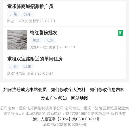
童乐缘商城招募推广员
川菜
江东
浏览11373次
更新于25-07-01
纯红薯粉批发
图
川菜
江东
浏览1681次
更新于25-05-13
求租双宝路附近的单间住房
川菜
江东
浏览1475次
更新于25-08-24
|
|
|
如何注册成为本站会员
如何修改个人资料
如何修改信息内容
|
发布广告须知
网站地图
公司名称：重庆涪乐网络科技有限公司 公司地址：重庆市涪陵区新城区聚业大
道11号恒大山水城2栋501 联系电话：13272849992 涪陵信息帮 版权所有
（渝）人服证字【2024】第030000613号
渝ICP备2021010928号-8