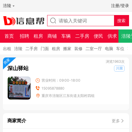
涪陵
注册/登录
首页
招聘
租房
商铺
车辆
二手房
便民
供求
涪陵
出租
涪陵
二手房
门面
租房
搬家
装修
二室一厅
电脑
车位
车
商家
浏览1963次
深山驿站
川菜
营业时间：09:00-18:00
15095878880
重庆市涪陵区江东街道太阳村四组
商家简介
更多