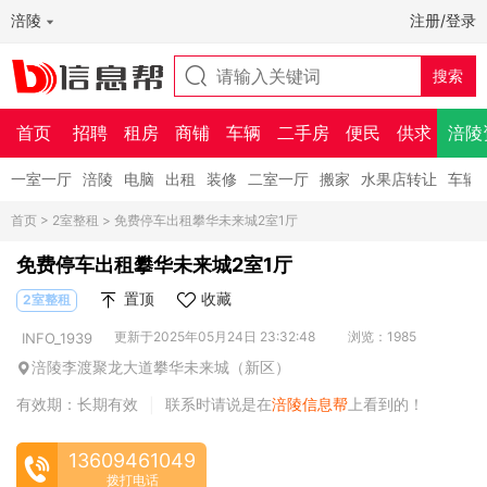
涪陵
注册/登录
首页
招聘
租房
商铺
车辆
二手房
便民
供求
涪陵
一室一厅
涪陵
电脑
出租
装修
二室一厅
搬家
水果店转让
车辆
首页
>
2室整租
> 免费停车出租攀华未来城2室1厅
免费停车出租攀华未来城2室1厅
置顶
收藏
2室整租
更新于2025年05月24日 23:32:48
浏览：1985
INFO_1939
涪陵李渡聚龙大道攀华未来城（新区）
有效期：长期有效
联系时请说是在
涪陵信息帮
上看到的！
|
13609461049
拨打电话