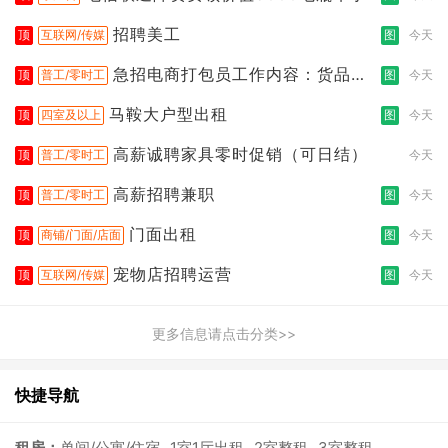
招聘美工
顶
互联网/传媒
图
今天
急招电商打包员工作内容：货品分
顶
普工/零时工
图
今天
拣打包
马鞍大户型出租
顶
四室及以上
图
今天
高薪诚聘家具零时促销（可日结）
顶
普工/零时工
今天
高薪招聘兼职
顶
普工/零时工
图
今天
门面出租
顶
商铺/门面/店面
图
今天
宠物店招聘运营
顶
互联网/传媒
图
今天
更多信息请点击分类>>
快捷导航
租房：
单间/公寓/住宿
1室1厅出租
2室整租
3室整租