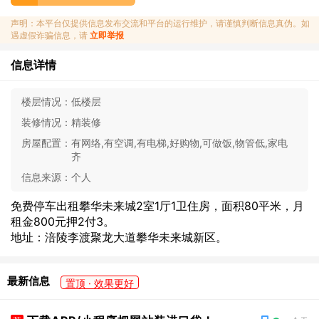
声明：本平台仅提供信息发布交流和平台的运行维护，请谨慎判断信息真伪。如
遇虚假诈骗信息，请
立即举报
信息详情
楼层情况：
低楼层
装修情况：
精装修
房屋配置：
有网络,有空调,有电梯,好购物,可做饭,物管低,家电
齐
信息来源：
个人
免费停车出租攀华未来城2室1厅1卫住房，面积80平米，月
租金800元押2付3。
地址：涪陵李渡聚龙大道攀华未来城新区。
最新信息
置顶 · 效果更好