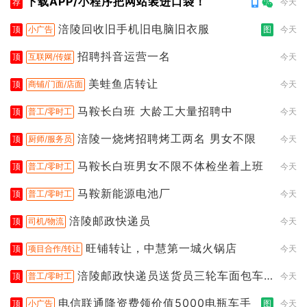
下载APP/小程序把网站装进口袋！
荐
今天
涪陵回收旧手机旧电脑旧衣服
顶
小广告
图
今天
招聘抖音运营一名
顶
互联网/传媒
今天
美蛙鱼店转让
顶
商铺/门面/店面
今天
马鞍长白班 大龄工大量招聘中
顶
普工/零时工
今天
涪陵一烧烤招聘烤工两名 男女不限
顶
厨师/服务员
今天
马鞍长白班男女不限不体检坐着上班
顶
普工/零时工
今天
马鞍新能源电池厂
顶
普工/零时工
今天
涪陵邮政快递员
顶
司机/物流
今天
旺铺转让，中慧第一城火锅店
顶
项目合作/转让
今天
涪陵邮政快递员送货员三轮车面包车
顶
普工/零时工
今天
都行
电信联通降资费领价值5000电瓶车手
顶
小广告
图
今天