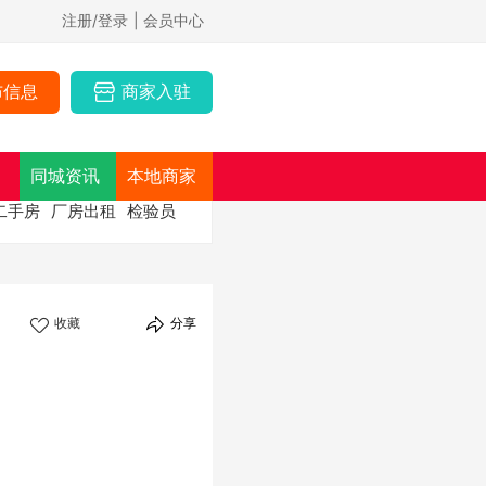
注册/登录
| 会员中心
布信息
商家入驻
同城资讯
本地商家
二手房
厂房出租
检验员
收藏
分享