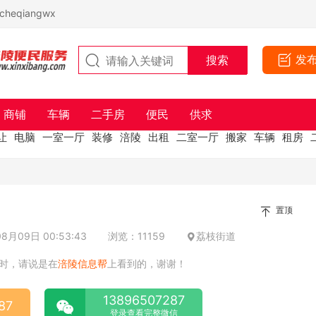
eqiangwx
发
商铺
车辆
二手房
便民
供求
让
电脑
一室一厅
装修
涪陵
出租
二室一厅
搬家
车辆
租房
置顶
月09日 00:53:43
浏览：11159
荔枝街道
时，请说是在
涪陵信息帮
上看到的，谢谢！
13896507287
87
登录查看完整微信