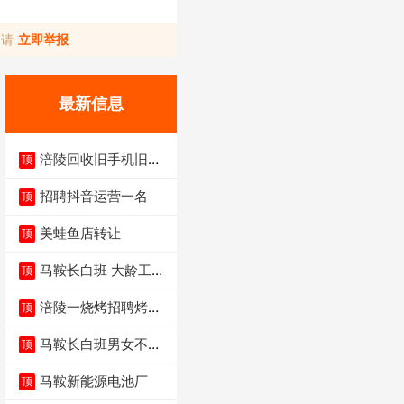
，请
立即举报
最新信息
涪陵回收旧手机旧电
顶
脑旧衣服
招聘抖音运营一名
顶
美蛙鱼店转让
顶
马鞍长白班 大龄工大
顶
量招聘中
涪陵一烧烤招聘烤工
顶
两名 男女不限
马鞍长白班男女不限
顶
不体检坐着上班
马鞍新能源电池厂
顶