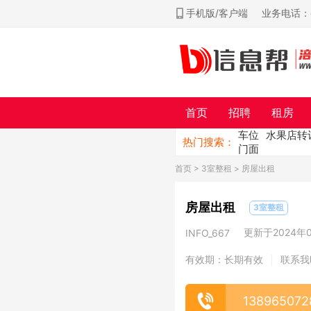
手机版/客户端
业务电话：ch
首页
招聘
租房
车位
水果店转
热门搜索：
门面
首页
>
3室整租
> 房屋出租
房屋出租
3室整租
更新于2024年08
INFO_667
有效期：长期有效
联系我
|
138965072