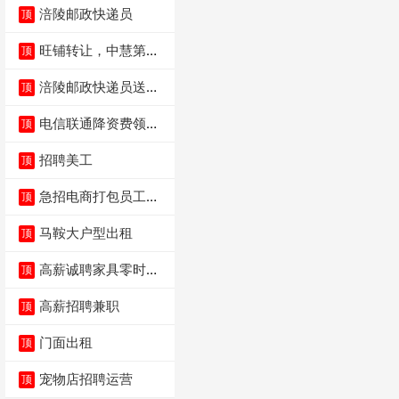
涪陵邮政快递员
顶
旺铺转让，中慧第一
顶
城火锅店
涪陵邮政快递员送货
顶
员三轮车面包车都行
电信联通降资费领价
顶
值5000电瓶车手
招聘美工
顶
急招电商打包员工作
顶
内容：货品分拣打包
马鞍大户型出租
顶
高薪诚聘家具零时促
顶
销（可日结）
高薪招聘兼职
顶
门面出租
顶
宠物店招聘运营
顶