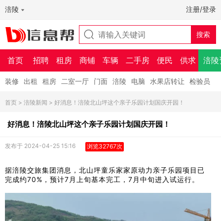
涪陵
注册/登录
首页
招聘
租房
商铺
车辆
二手房
便民
供求
涪陵
装修
出租
租房
二室一厅
门面
涪陵
电脑
水果店转让
检验员
首页
>
涪陵新闻
> 好消息！涪陵北山坪这个亲子乐园计划国庆开园！
好消息！涪陵北山坪这个亲子乐园计划国庆开园！
发布于 2024-04-25 15:16
浏览32767次
据涪陵交旅集团消息，北山坪童乐家家原动力亲子乐园项目已
完成约70%，预计7月上旬基本完工，7月中旬进入试运行。