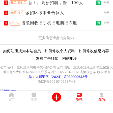
新工厂高薪招聘，普工100人
顶
普工/零时工
图
今天
诚招区域事业合伙人
顶
管理/技术
今天
涪陵回收旧手机旧电脑旧衣服
顶
小广告
图
今天
更多信息请点击分类>>
|
|
|
如何注册成为本站会员
如何修改个人资料
如何修改信息内容
|
发布广告须知
网站地图
公司名称：重庆涪乐网络科技有限公司 公司地址：重庆市涪陵区新城区聚业大
道11号恒大山水城2栋501 联系电话：13272849992 涪陵信息帮 版权所有
（渝）人服证字【2024】第030000613号
渝ICP备2021010928号-8
首页
商家
资讯
我的