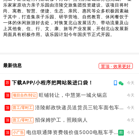
乐家家原动力亲子乐园由涪陵交旅集团投资建设。该项目将时
尚、寓教、智慧、便捷、生态、亲民、惠民等众多积极因素融
于其中，打造集亲子乐园、研学营地、自然教育、休闲餐饮于
一体的休闲旅游好去处，对恢复北山发展活力、带动流量及山
上其他食、住、行、文、康、旅等产业发展，开创北山发展新
局面具有积极作用。该乐园计划今年国庆节正式开园。
最新信息
置顶 · 效果更好
下载APP/小程序把网站装进口袋！
荐
今天
旺铺转让，中慧第一城火锅店
顶
项目合作/转让
今天
涪陵邮政快递员送货员三轮车面包车
顶
普工/零时工
今天
都行
招保姆护工，照顾病人
顶
普工/零时工
今天
电信联通降资费领价值5000电瓶车手
顶
小广告
图
今天