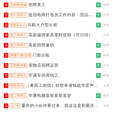
机话
招聘美工
顶
互联网/传媒
图
今天
急招电商打包员工作内容：货品分
顶
普工/零时工
图
今天
拣打包贴单
马鞍大户型出租
顶
四室及以上
图
今天
高薪诚聘家具零时促销（可日结）
顶
普工/零时工
今天
高薪招聘兼职
顶
普工/零时工
图
今天
门面出租
顶
商铺/门面/店面
图
今天
宠物店招聘运营
顶
互联网/传媒
图
今天
空调车间周结工
顶
普工/零时工
图
今天
（暑假工勿扰）好想来省钱超市宏声桥
顶
销售/店员
今天
店招聘
华通电脑直签直签直签
顶
普工/零时工
图
今天
重庆的小伙伴看过来，我这边是和重庆本
顶
小广告
今天
地线