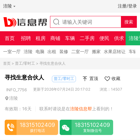
涪陵
注册/登录
首页
招聘
租房
商铺
车辆
二手房
便民
供求
涪陵
一室一厅
涪陵
电脑
出租
装修
二室一厅
搬家
水果店转让
车辆
首页
>
普工/零时工
> 寻找生意合伙人
寻找生意合伙人
置顶
收藏
普工/零时工
更新于2026年07月24日 20:17:02
浏览：14507
INFO_7756
涪陵
有效期：16天
联系时请说是在
涪陵信息帮
上看到的！
|
18315102409
18315102409
拨打电话
复制微信号