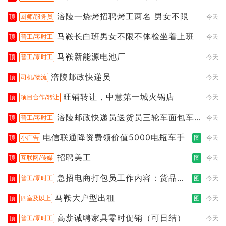
涪陵一烧烤招聘烤工两名 男女不限
顶
厨师/服务员
今天
马鞍长白班男女不限不体检坐着上班
顶
普工/零时工
今天
马鞍新能源电池厂
顶
普工/零时工
今天
涪陵邮政快递员
顶
司机/物流
今天
旺铺转让，中慧第一城火锅店
顶
项目合作/转让
今天
涪陵邮政快递员送货员三轮车面包车
顶
普工/零时工
今天
都行
电信联通降资费领价值5000电瓶车手
顶
小广告
图
今天
招聘美工
顶
互联网/传媒
图
今天
急招电商打包员工作内容：货品分
顶
普工/零时工
图
今天
拣打包
马鞍大户型出租
顶
四室及以上
图
今天
高薪诚聘家具零时促销（可日结）
顶
普工/零时工
今天