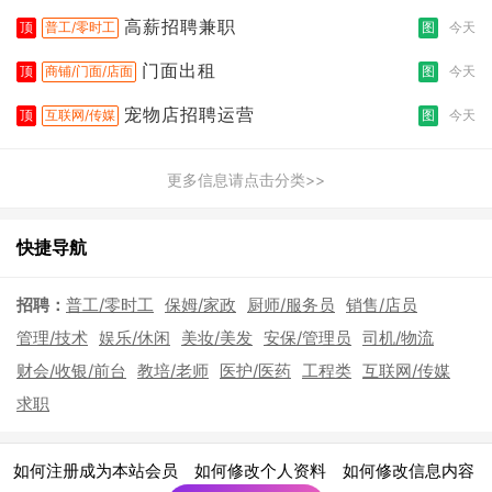
高薪招聘兼职
顶
普工/零时工
图
今天
门面出租
顶
商铺/门面/店面
图
今天
宠物店招聘运营
顶
互联网/传媒
图
今天
更多信息请点击分类>>
快捷导航
招聘：
普工/零时工
保姆/家政
厨师/服务员
销售/店员
管理/技术
娱乐/休闲
美妆/美发
安保/管理员
司机/物流
财会/收银/前台
教培/老师
医护/医药
工程类
互联网/传媒
求职
|
|
|
如何注册成为本站会员
如何修改个人资料
如何修改信息内容