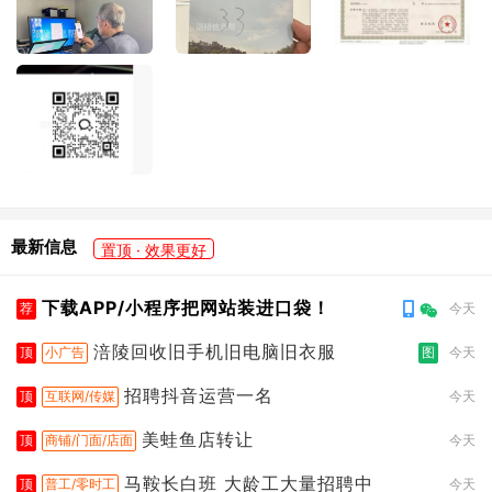
最新信息
置顶 · 效果更好
下载APP/小程序把网站装进口袋！
荐
今天
涪陵回收旧手机旧电脑旧衣服
顶
小广告
图
今天
招聘抖音运营一名
顶
互联网/传媒
今天
美蛙鱼店转让
顶
商铺/门面/店面
今天
马鞍长白班 大龄工大量招聘中
顶
普工/零时工
今天