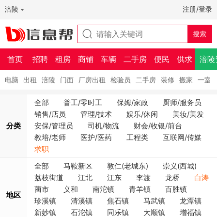
涪陵
注册/登录
首页
招聘
租房
商铺
车辆
二手房
便民
供求
涪陵
电脑
出租
涪陵
门面
厂房出租
检验员
二手房
装修
搬家
一室
全部
普工/零时工
保姆/家政
厨师/服务员
销售/店员
管理/技术
娱乐/休闲
美妆/美发
分类
安保/管理员
司机/物流
财会/收银/前台
教培/老师
医护/医药
工程类
互联网/传媒
求职
全部
马鞍新区
敦仁(老城东)
崇义(西城)
荔枝街道
江北
江东
李渡
龙桥
白涛
蔺市
义和
南沱镇
青羊镇
百胜镇
地区
珍溪镇
清溪镇
焦石镇
马武镇
龙潭镇
新妙镇
石沱镇
同乐镇
大顺镇
增福镇