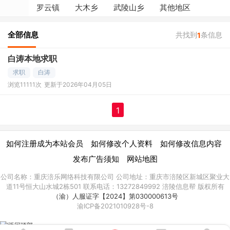
罗云镇
大木乡
武陵山乡
其他地区
全部信息
共找到
条信息
1
白涛本地求职
求职
白涛
浏览11111次
更新于2026年04月05日
1
|
|
|
如何注册成为本站会员
如何修改个人资料
如何修改信息内容
|
发布广告须知
网站地图
公司名称：重庆涪乐网络科技有限公司 公司地址：重庆市涪陵区新城区聚业大
道11号恒大山水城2栋501 联系电话：13272849992 涪陵信息帮 版权所有
（渝）人服证字【2024】第030000613号
渝ICP备2021010928号-8