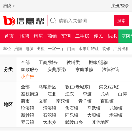
涪陵
注册/登录
首页
招聘
租房
商铺
车辆
二手房
便民
供求
涪陵
车位
涪陵
电脑
出租
一室一厅
门面
水果店转让
装修
厂房出租
全部
工商/财务
教辅类
搬家/运输
分类
家政服务
庆典/摄影
家庭维修
法律咨询
小广告
全部
马鞍新区
敦仁(老城东)
崇义(西城)
荔枝街道
江北
江东
李渡
龙桥
白涛
蔺市
义和
南沱镇
青羊镇
百胜镇
地区
珍溪镇
清溪镇
焦石镇
马武镇
龙潭镇
新妙镇
石沱镇
同乐镇
大顺镇
增福镇
罗云镇
大木乡
武陵山乡
其他地区