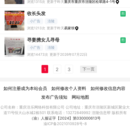
浏览1315次
更新于昨天
重庆市重庆市涪陵区松翠路4-1号
收长头发
图
小广告
涪陵
浏览1213次
更新于昨天
易家坝
寻妻携女儿寻母
图
小广告
涪陵
浏览14473次
更新于2026年07月22日
下一页
1
2
3
|
|
|
如何注册成为本站会员
如何修改个人资料
如何修改信息内容
|
发布广告须知
网站地图
公司名称：重庆涪乐网络科技有限公司 公司地址：重庆市涪陵区新城区聚业大
道11号恒大山水城2栋501 联系电话：13272849992 涪陵信息帮 版权所有
（渝）人服证字【2024】第030000613号
渝ICP备2021010928号-8