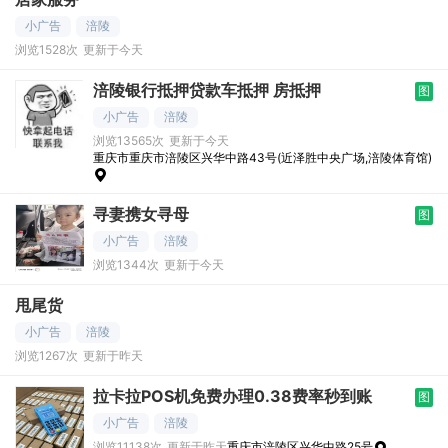
小广告
涪陵
浏览1528次
更新于今天
涪陵银行抵押贷款车抵押 房抵押
图
小广告
涪陵
浏览13565次
更新于今天
重庆市重庆市涪陵区兴华中路43号(近泽胜中央广场,涪陵体育馆)
寻妻携女寻母
图
小广告
涪陵
浏览1344次
更新于今天
甩尾货
小广告
涪陵
浏览1267次
更新于昨天
拉卡拉POS机免费办理0.38费率秒到账
图
小广告
涪陵
浏览11138次
更新于昨天
重庆市涪陵区兴华中路25号