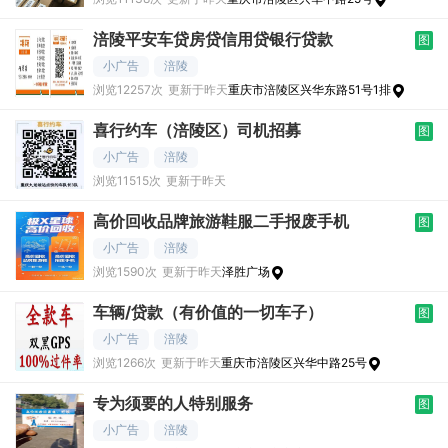
涪陵平安车贷房贷信用贷银行贷款
图
小广告
涪陵
浏览12257次
更新于昨天
重庆市涪陵区兴华东路51号1排
喜行约车（涪陵区）司机招募
图
小广告
涪陵
浏览11515次
更新于昨天
高价回收品牌旅游鞋服二手报废手机
图
小广告
涪陵
浏览1590次
更新于昨天
泽胜广场
车辆/贷款（有价值的一切车子）
图
小广告
涪陵
浏览1266次
更新于昨天
重庆市涪陵区兴华中路25号
专为须要的人特别服务
图
小广告
涪陵