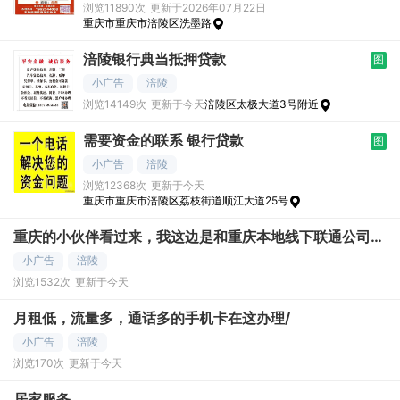
浏览11890次
更新于2026年07月22日
重庆市重庆市涪陵区洗墨路
涪陵银行典当抵押贷款
图
小广告
涪陵
浏览14149次
更新于今天
涪陵区太极大道3号附近
需要资金的联系 银行贷款
图
小广告
涪陵
浏览12368次
更新于今天
重庆市重庆市涪陵区荔枝街道顺江大道25号
重庆的小伙伴看过来，我这边是和重庆本地线下联通公司合
作。推广
小广告
涪陵
浏览1532次
更新于今天
月租低，流量多，通话多的手机卡在这办理/
小广告
涪陵
浏览170次
更新于今天
居家服务