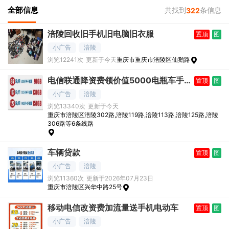
全部信息
共找到
条信息
322
涪陵回收旧手机旧电脑旧衣服
置顶
图
小广告
涪陵
浏览12241次
更新于今天
重庆市重庆市涪陵区仙鹅路
电信联通降资费领价值5000电瓶车手
置顶
图
机话费
小广告
涪陵
浏览13340次
更新于今天
重庆市涪陵区涪陵302路,涪陵119路,涪陵113路,涪陵125路,涪陵
306路等6条线路
车辆贷款
置顶
图
小广告
涪陵
浏览11360次
更新于2026年07月23日
重庆市涪陵区兴华中路25号
移动电信改资费加流量送手机电动车
置顶
图
小广告
涪陵