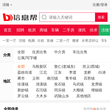
涪陵
注册/登录
首页
招聘
租房
商铺
车辆
二手房
便民
供求
涪陵
一室一厅
涪陵
电脑
出租
装修
二室一厅
搬家
水果店转让
车辆
全部
住房出售
中介房
车位出售
分类
公寓/写字楼
全部
马鞍新区
敦仁(老城东)
崇义(西城)
荔枝街道
江北
江东
李渡
龙桥
白涛
蔺市
义和
南沱镇
青羊镇
百胜镇
地区
珍溪镇
清溪镇
焦石镇
马武镇
龙潭镇
新妙镇
石沱镇
同乐镇
大顺镇
增福镇
罗云镇
大木乡
武陵山乡
其他地区
全部信息
共找到
条信息
0