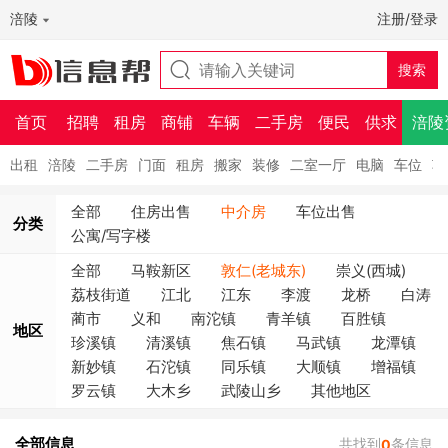
涪陵
注册/登录
首页
招聘
租房
商铺
车辆
二手房
便民
供求
涪陵
出租
涪陵
二手房
门面
租房
搬家
装修
二室一厅
电脑
车位
车
全部
住房出售
中介房
车位出售
分类
公寓/写字楼
全部
马鞍新区
敦仁(老城东)
崇义(西城)
荔枝街道
江北
江东
李渡
龙桥
白涛
蔺市
义和
南沱镇
青羊镇
百胜镇
地区
珍溪镇
清溪镇
焦石镇
马武镇
龙潭镇
新妙镇
石沱镇
同乐镇
大顺镇
增福镇
罗云镇
大木乡
武陵山乡
其他地区
全部信息
共找到
条信息
0