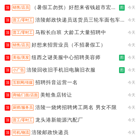
（暑假工勿扰）好想来省钱超市宏声
顶
销售/店员
图
今天
桥店
涪陵邮政快递员送货员三轮车面包车
顶
普工/零时工
今天
都行
马鞍长白班 大龄工大量招聘中
顶
普工/零时工
今天
好想来招营业员（不招暑假工）
顶
销售/店员
今天
纽西之谜美服中心招聘美容师
顶
美妆/美发
图
今天
涪陵回收旧手机旧电脑旧衣服
顶
小广告
图
今天
招聘抖音运营一名
顶
互联网/传媒
今天
美蛙鱼店转让
顶
商铺/门面/店面
今天
涪陵一烧烤招聘烤工两名 男女不限
顶
厨师/服务员
今天
龙头港新能源汽配厂
顶
普工/零时工
今天
涪陵邮政快递员
顶
司机/物流
今天