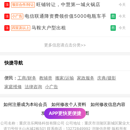
旺铺转让，中慧第一城火锅店
顶
项目合作/转让
今天
电信联通降资费领价值5000电瓶车手
顶
小广告
图
今天
马鞍大户型出租
顶
四室及以上
图
今天
更多信息请点击分类>>
快捷导航
便民：
工商/财务
教辅类
搬家/运输
家政服务
庆典/摄影
家庭维修
法律咨询
小广告
|
|
|
如何注册成为本站会员
如何修改个人资料
如何修改信息内容
|
发布广告须知
APP更快更便捷
网站地图
公司名称：重庆涪乐网络科技有限公司 公司地址：重庆市涪陵区新城区聚业大
道11号恒大山水城2栋501 联系电话：13272849992 涪陵信息帮 版权所有