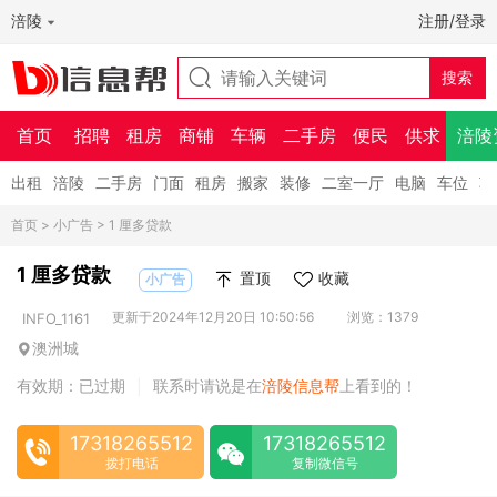
涪陵
注册/登录
首页
招聘
租房
商铺
车辆
二手房
便民
供求
涪陵
出租
涪陵
二手房
门面
租房
搬家
装修
二室一厅
电脑
车位
车
首页
>
小广告
> 1 厘多贷款
1 厘多贷款
置顶
收藏
小广告
更新于2024年12月20日 10:50:56
浏览：1379
INFO_1161
澳洲城
有效期：已过期
联系时请说是在
涪陵信息帮
上看到的！
|
17318265512
17318265512
拨打电话
复制微信号