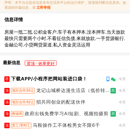
声明：本平台仅提供信息发布交流和平台的运行维护，请谨慎判断信息真伪。如
遇虚假诈骗信息，请
立即举报
信息详情
房屋一抵二抵.公积金客户.车子有本押本.没本押车.当天放款
最快只需要两个小时.不看征信负债.来就放款.一手货源银行.
金融公司.小贷网贷渠道.私人资金灵活运用
最新信息
置顶 · 效果更好
下载APP/小程序把网站装进口袋！
荐
今天
龙记山城桥达漫生活店（低价转
顶
项目合作/转让
图
今天
让）
招共同创业的配送伙伴
顶
项目合作/转让
今天
政府出钱免费学习AI短剧、视频拍摄剪
顶
教辅类
图
今天
马鞍操作工不体检男女不限6千
顶
普工/零时工
今天