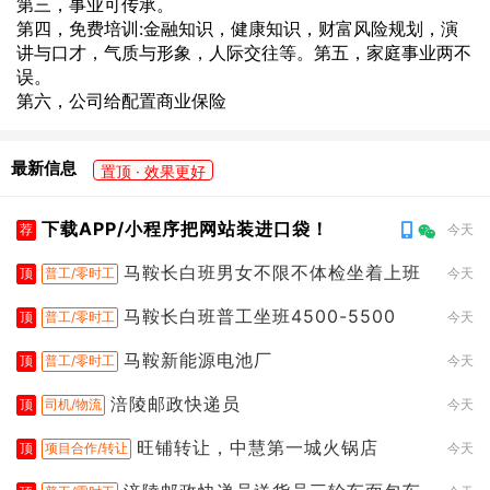
第三，事业可传承。
第四，免费培训:金融知识，健康知识，财富风险规划，演
讲与口才，气质与形象，人际交往等。第五，家庭事业两不
误。
第六，公司给配置商业保险
最新信息
置顶 · 效果更好
下载APP/小程序把网站装进口袋！
荐
今天
马鞍长白班男女不限不体检坐着上班
顶
普工/零时工
今天
马鞍长白班普工坐班4500-5500
顶
普工/零时工
今天
马鞍新能源电池厂
顶
普工/零时工
今天
涪陵邮政快递员
顶
司机/物流
今天
旺铺转让，中慧第一城火锅店
顶
项目合作/转让
今天