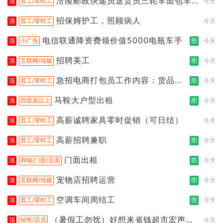
涪陵邮政快递员送货员三轮车面包车
顶
普工/零时工
今天
都行
招保姆护工，照顾病人
顶
普工/零时工
今天
电信联通降资费领价值5000电瓶车手
顶
小广告
图
今天
招聘美工
顶
互联网/传媒
图
今天
急招电商打包员工作内容：货品分
顶
普工/零时工
图
今天
拣打包
马鞍大户型出租
顶
四室及以上
图
今天
高薪诚聘家具零时促销（可日结）
顶
普工/零时工
今天
高薪招聘兼职
顶
普工/零时工
图
今天
门面出租
顶
商铺/门面/店面
图
今天
宠物店招聘运营
顶
互联网/传媒
图
今天
空调车间周结工
顶
普工/零时工
图
今天
（暑假工勿扰）好想来省钱超市宏声桥
顶
销售/店员
今天