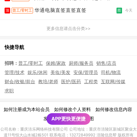
店
华通电脑直签直签直签
顶
普工/零时工
图
今天
更多信息请点击分类>>
快捷导航
招聘：
普工/零时工
保姆/家政
厨师/服务员
销售/店员
管理/技术
娱乐/休闲
美妆/美发
安保/管理员
司机/物流
财会/收银/前台
教培/老师
医护/医药
工程类
互联网/传媒
求职
|
|
|
如何注册成为本站会员
如何修改个人资料
如何修改信息内容
|
发布广告须知
APP更快更便捷
网站地图
公司名称：重庆涪乐网络科技有限公司 公司地址：重庆市涪陵区新城区聚业大
道11号恒大山水城2栋501 联系电话：13272849992 涪陵信息帮 版权所有