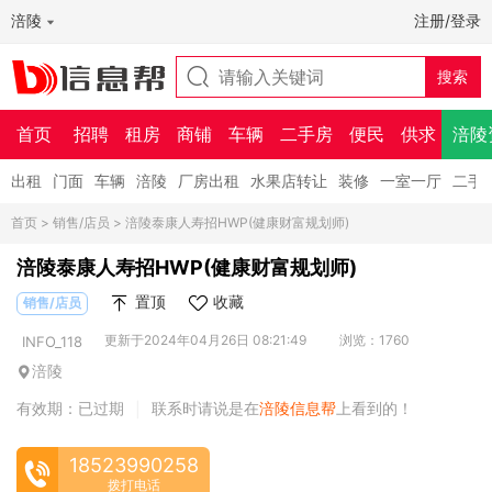
涪陵
注册/登录
首页
招聘
租房
商铺
车辆
二手房
便民
供求
涪陵
出租
门面
车辆
涪陵
厂房出租
水果店转让
装修
一室一厅
二手
首页
>
销售/店员
> 涪陵泰康人寿招HWP(健康财富规划师)
涪陵泰康人寿招HWP(健康财富规划师)
置顶
收藏
销售/店员
更新于2024年04月26日 08:21:49
浏览：1760
INFO_118
涪陵
有效期：已过期
联系时请说是在
涪陵信息帮
上看到的！
|
18523990258
拨打电话