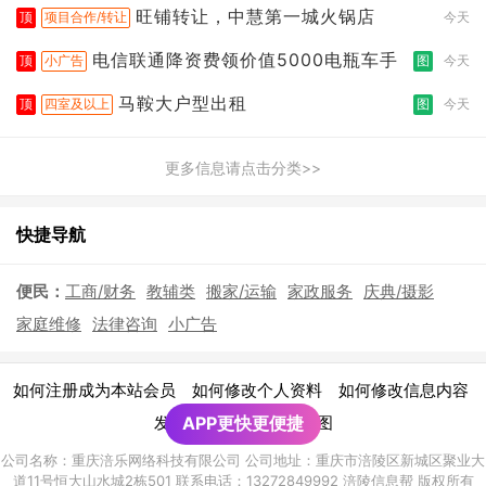
旺铺转让，中慧第一城火锅店
顶
项目合作/转让
今天
电信联通降资费领价值5000电瓶车手
顶
小广告
图
今天
马鞍大户型出租
顶
四室及以上
图
今天
更多信息请点击分类>>
快捷导航
便民：
工商/财务
教辅类
搬家/运输
家政服务
庆典/摄影
家庭维修
法律咨询
小广告
|
|
|
如何注册成为本站会员
如何修改个人资料
如何修改信息内容
|
发布广告须知
APP更快更便捷
网站地图
公司名称：重庆涪乐网络科技有限公司 公司地址：重庆市涪陵区新城区聚业大
道11号恒大山水城2栋501 联系电话：13272849992 涪陵信息帮 版权所有