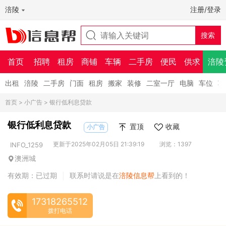
涪陵
注册/登录
首页
招聘
租房
商铺
车辆
二手房
便民
供求
涪陵
出租
涪陵
二手房
门面
租房
搬家
装修
二室一厅
电脑
车位
车
首页
>
小广告
> 银行低利息贷款
银行低利息贷款
置顶
收藏
小广告
更新于2025年02月05日 21:39:19
浏览：1397
INFO_1259
澳洲城
有效期：已过期
联系时请说是在
涪陵信息帮
上看到的！
|
17318265512
拨打电话