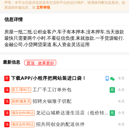
声明：本平台仅提供信息发布交流和平台的运行维护，请谨慎判断信息真伪。如
遇虚假诈骗信息，请
立即举报
信息详情
房屋一抵二抵.公积金客户.车子有本押本.没本押车.当天放款
最快只需要两个小时.不看征信负债.来就放款.一手货源银行.
金融公司.小贷网贷渠道.私人资金灵活运用
最新信息
置顶 · 效果更好
下载APP/小程序把网站装进口袋！
荐
今天
工厂手工订单外包
顶
普工/零时工
图
今天
招聘火锅墩子切配
顶
厨师/服务员
今天
龙记山城桥达漫生活店（低价转
顶
项目合作/转让
图
今天
让）
招共同创业的配送伙伴
顶
项目合作/转让
今天