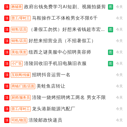
政府出钱免费学习AI短剧、视频拍摄剪
顶
教辅类
图
今天
马鞍操作工不体检男女不限6千
顶
普工/零时工
今天
（暑假工勿扰）好想来省钱超市宏声
顶
销售/店员
图
今天
桥店
好想来招营业员（不招暑假工）
顶
销售/店员
今天
纽西之谜美服中心招聘美容师
顶
美妆/美发
图
今天
涪陵回收旧手机旧电脑旧衣服
顶
小广告
图
今天
招聘抖音运营一名
顶
互联网/传媒
今天
美蛙鱼店转让
顶
商铺/门面/店面
今天
涪陵一烧烤招聘烤工两名 男女不限
顶
厨师/服务员
今天
龙头港新能源汽配厂
顶
普工/零时工
今天
涪陵邮政快递员
顶
司机/物流
今天