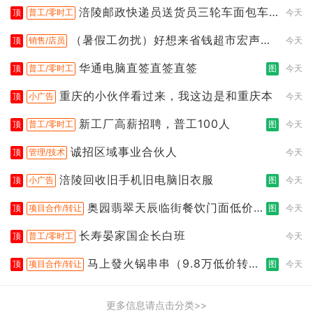
涪陵邮政快递员送货员三轮车面包车
顶
普工/零时工
今天
都行
（暑假工勿扰）好想来省钱超市宏声桥
顶
销售/店员
今天
店
华通电脑直签直签直签
顶
普工/零时工
图
今天
重庆的小伙伴看过来，我这边是和重庆本
顶
小广告
今天
新工厂高薪招聘，普工100人
顶
普工/零时工
图
今天
诚招区域事业合伙人
顶
管理/技术
今天
涪陵回收旧手机旧电脑旧衣服
顶
小广告
图
今天
奥园翡翠天辰临街餐饮门面低价转
顶
项目合作/转让
图
今天
让
长寿晏家国企长白班
顶
普工/零时工
今天
马上發火锅串串（9.8万低价转
顶
项目合作/转让
图
今天
让）
更多信息请点击分类>>