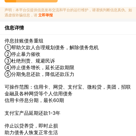
声明：本平台仅提供信息发布交流和平台的运行维护，请谨慎判断信息真伪。如
遇虚假诈骗信息，请
立即举报
信息详情
停息挂账债务重组
①帮助欠款人合理规划债务，解除债务危机
②停止暴力催收
③杜绝刑责、规避民诉
④停止债务增长，延长还款期限
⑤分期免息还款，降低还款压力
可操作范围：信用卡、网贷、支付宝、微粒贷，美团，招联
金融及各种网贷等个人信用债务
信用卡停息分期，最长60期
支付宝产品延期还款1-3年
停止以贷养贷，即时止损
助力债务人恢复正常生活