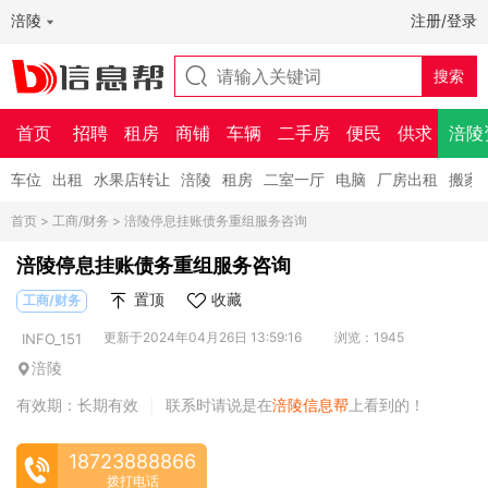
涪陵
注册/登录
首页
招聘
租房
商铺
车辆
二手房
便民
供求
涪陵
车位
出租
水果店转让
涪陵
租房
二室一厅
电脑
厂房出租
搬家
首页
>
工商/财务
> 涪陵停息挂账债务重组服务咨询
涪陵停息挂账债务重组服务咨询
置顶
收藏
工商/财务
更新于2024年04月26日 13:59:16
浏览：1945
INFO_151
涪陵
有效期：长期有效
联系时请说是在
涪陵信息帮
上看到的！
|
18723888866
拨打电话