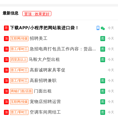
最新信息
置顶 · 效果更好
下载APP/小程序把网站装进口袋！
荐
今天
招聘美工
顶
互联网/传媒
图
今天
急招电商打包员工作内容：货品分
顶
普工/零时工
图
今天
拣打包
马鞍大户型出租
顶
四室及以上
图
今天
高薪诚聘家具零促
顶
普工/零时工
今天
高薪招聘兼职
顶
普工/零时工
图
今天
门面出租
顶
商铺/门面/店面
图
今天
宠物店招聘运营
顶
互联网/传媒
图
今天
空调车间周结工
顶
普工/零时工
图
今天