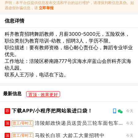
声明：本平台仅提供信息发布交流和平台的运行维护，请谨慎判断信息真伪。如
遇虚假诈骗信息，请
立即举报
信息详情
科齐教育招聘舞蹈教师，月薪3000-5000元，五险双休，
职位类别为教育培训-幼教，招聘3人，学历不限。
职位描述：要有教师资格，细心耐心责任心，舞蹈专业毕业
优先。
工作地址：涪陵区桥南路777号滨海水岸蓝山会所科齐滨海
幼儿园。
联系人王万珍，电话在下边。
最新信息
置顶 · 效果更好
下载APP/小程序把网站装进口袋！
荐
今天
涪陵邮政快递员送货员三轮车面包车
顶
普工/零时工
今天
都行
马鞍长白班 大龄工大量招聘中
顶
普工/零时工
今天