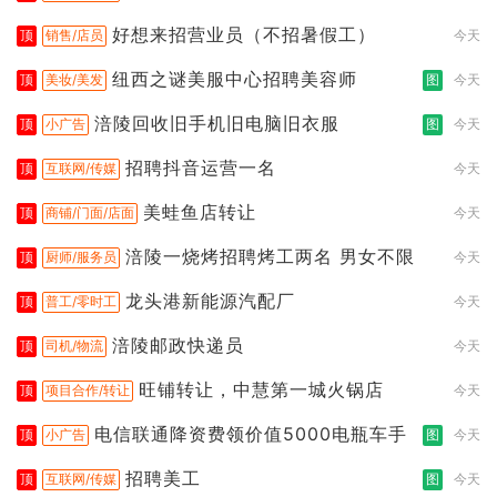
好想来招营业员（不招暑假工）
顶
销售/店员
今天
纽西之谜美服中心招聘美容师
顶
美妆/美发
图
今天
涪陵回收旧手机旧电脑旧衣服
顶
小广告
图
今天
招聘抖音运营一名
顶
互联网/传媒
今天
美蛙鱼店转让
顶
商铺/门面/店面
今天
涪陵一烧烤招聘烤工两名 男女不限
顶
厨师/服务员
今天
龙头港新能源汽配厂
顶
普工/零时工
今天
涪陵邮政快递员
顶
司机/物流
今天
旺铺转让，中慧第一城火锅店
顶
项目合作/转让
今天
电信联通降资费领价值5000电瓶车手
顶
小广告
图
今天
招聘美工
顶
互联网/传媒
图
今天