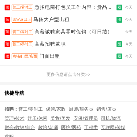
急招电商打包员工作内容：货品分
顶
普工/零时工
图
今天
拣打包
马鞍大户型出租
顶
四室及以上
图
今天
高薪诚聘家具零时促销（可日结）
顶
普工/零时工
今天
高薪招聘兼职
顶
普工/零时工
图
今天
门面出租
顶
商铺/门面/店面
图
今天
更多信息请点击分类>>
快捷导航
招聘：
普工/零时工
保姆/家政
厨师/服务员
销售/店员
管理/技术
娱乐/休闲
美妆/美发
安保/管理员
司机/物流
财会/收银/前台
教培/老师
医护/医药
工程类
互联网/传媒
求职