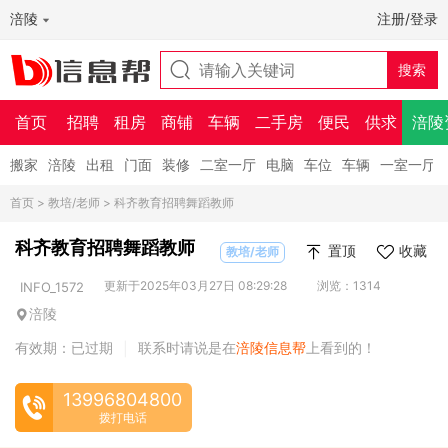
涪陵
注册/登录
首页
招聘
租房
商铺
车辆
二手房
便民
供求
涪陵
搬家
涪陵
出租
门面
装修
二室一厅
电脑
车位
车辆
一室一厅
首页
>
教培/老师
> 科齐教育招聘舞蹈教师
科齐教育招聘舞蹈教师
置顶
收藏
教培/老师
更新于2025年03月27日 08:29:28
浏览：1314
INFO_1572
涪陵
有效期：已过期
联系时请说是在
涪陵信息帮
上看到的！
|
13996804800
拨打电话