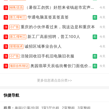
（暑假工勿扰）好想来省钱超市宏声桥
顶
销售/店员
今天
店
华通电脑直签直签直签
顶
普工/零时工
图
今天
重庆的小伙伴看过来，我这边是和重庆本
顶
小广告
今天
新工厂高薪招聘，普工100人
顶
普工/零时工
图
今天
诚招区域事业合伙人
顶
管理/技术
今天
涪陵回收旧手机旧电脑旧衣服
顶
小广告
图
今天
奥园翡翠天辰临街餐饮门面低价转
顶
项目合作/转让
图
今天
让
更多信息请点击分类>>
快捷导航
租房：
单间/公寓/住宿
1室1厅出租
2室整租
3室整租