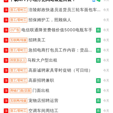
涪陵邮政快递员送货员三轮车面包车
顶
普工/零时工
今天
都行
招保姆护工，照顾病人
顶
普工/零时工
今天
电信联通降资费领价值5000电瓶车手
顶
小广告
图
今天
招聘美工
顶
互联网/传媒
图
今天
急招电商打包员工作内容：货品分
顶
普工/零时工
图
今天
拣打包
马鞍大户型出租
顶
四室及以上
图
今天
高薪诚聘家具零时促销（可日结）
顶
普工/零时工
今天
高薪招聘兼职
顶
普工/零时工
图
今天
门面出租
顶
商铺/门面/店面
图
今天
宠物店招聘运营
顶
互联网/传媒
图
今天
空调车间周结工
顶
普工/零时工
图
今天