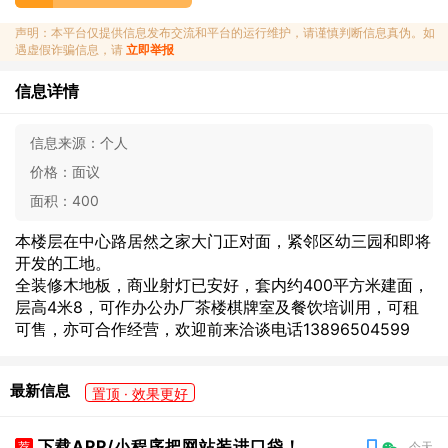
声明：本平台仅提供信息发布交流和平台的运行维护，请谨慎判断信息真伪。如
遇虚假诈骗信息，请
立即举报
信息详情
信息来源：
个人
价格：
面议
面积：
400
本楼层在中心路居然之家大门正对面，紧邻区幼三园和即将
开发的工地。
全装修木地板，商业射灯已安好，套内约400平方米建面，
层高4米8，可作办公办厂茶楼棋牌室及餐饮培训用，可租
可售，亦可合作经营，欢迎前来洽谈电话13896504599
最新信息
置顶 · 效果更好
下载APP/小程序把网站装进口袋！
荐
今天