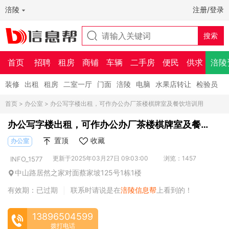
涪陵
注册/登录
首页
招聘
租房
商铺
车辆
二手房
便民
供求
涪陵
装修
出租
租房
二室一厅
门面
涪陵
电脑
水果店转让
检验员
首页
>
办公室
> 办公写字楼出租，可作办公办厂茶楼棋牌室及餐饮培训用
办公写字楼出租，可作办公办厂茶楼棋牌室及餐
饮培训用
置顶
收藏
办公室
更新于2025年03月27日 09:03:00
浏览：1457
INFO_1577
中山路居然之家对面蔡家坡125号1栋1楼
有效期：已过期
联系时请说是在
涪陵信息帮
上看到的！
|
13896504599
拨打电话