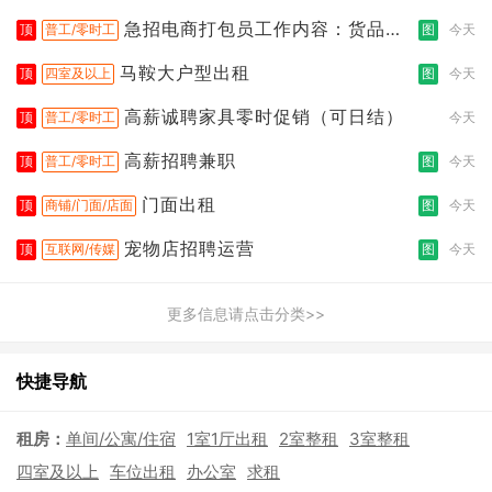
急招电商打包员工作内容：货品分
顶
普工/零时工
图
今天
拣打包
马鞍大户型出租
顶
四室及以上
图
今天
高薪诚聘家具零时促销（可日结）
顶
普工/零时工
今天
高薪招聘兼职
顶
普工/零时工
图
今天
门面出租
顶
商铺/门面/店面
图
今天
宠物店招聘运营
顶
互联网/传媒
图
今天
更多信息请点击分类>>
快捷导航
租房：
单间/公寓/住宿
1室1厅出租
2室整租
3室整租
四室及以上
车位出租
办公室
求租