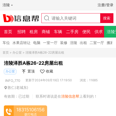
涪陵
注册/登录
首页
招聘
租房
商铺
车辆
二手房
便民
供求
涪陵
车位
水果店转让
电脑
一室一厅
装修
涪陵
出租
二室一厅
搬家
首页
>
办公室
> 涪陵泽胜A栋26-22房屋出租
涪陵泽胜A栋26-22房屋出租
置顶
收藏
办公室
更新于2024年09月19日 17:19:50
浏览：11685
INFO_770
敦仁(老城东)
有效期：已过期
联系时请说是在
涪陵信息帮
上看到的！
|
18315106156
拨打电话