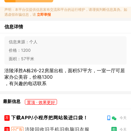
声明：本平台仅提供信息发布交流和平台的运行维护，请谨慎判断信息真伪。如
遇虚假诈骗信息，请
立即举报
信息详情
信息来源：
个人
价格：
1200
面积：
57平米
涪陵泽胜A栋26-22房屋出租，面积57平方，一室一厅可居
家办公美容，价格1300
，有兴趣的电话联系
最新信息
置顶 · 效果更好
下载APP/小程序把网站装进口袋！
荐
今天
涪陵回收旧手机旧电脑旧衣服
顶
小广告
图
今天