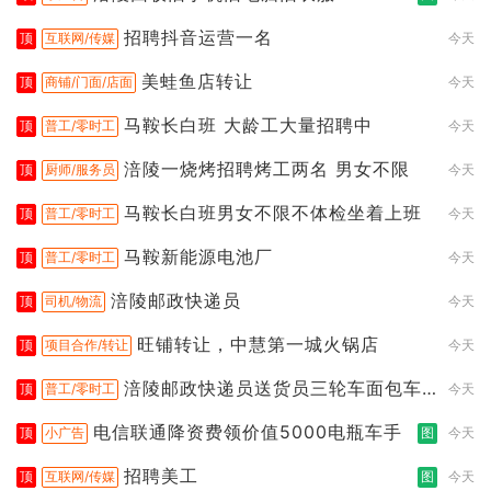
招聘抖音运营一名
顶
互联网/传媒
今天
美蛙鱼店转让
顶
商铺/门面/店面
今天
马鞍长白班 大龄工大量招聘中
顶
普工/零时工
今天
涪陵一烧烤招聘烤工两名 男女不限
顶
厨师/服务员
今天
马鞍长白班男女不限不体检坐着上班
顶
普工/零时工
今天
马鞍新能源电池厂
顶
普工/零时工
今天
涪陵邮政快递员
顶
司机/物流
今天
旺铺转让，中慧第一城火锅店
顶
项目合作/转让
今天
涪陵邮政快递员送货员三轮车面包车
顶
普工/零时工
今天
都行
电信联通降资费领价值5000电瓶车手
顶
小广告
图
今天
招聘美工
顶
互联网/传媒
图
今天