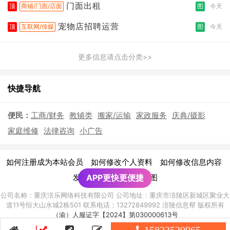
门面出租
顶
商铺/门面/店面
图
今天
宠物店招聘运营
顶
互联网/传媒
图
今天
更多信息请点击分类>>
快捷导航
便民：
工商/财务
教辅类
搬家/运输
家政服务
庆典/摄影
家庭维修
法律咨询
小广告
|
|
|
如何注册成为本站会员
如何修改个人资料
如何修改信息内容
|
发布广告须知
APP更快更便捷
网站地图
公司名称：重庆涪乐网络科技有限公司 公司地址：重庆市涪陵区新城区聚业大
道11号恒大山水城2栋501 联系电话：13272849992 涪陵信息帮 版权所有
（渝）人服证字【2024】第030000613号
渝ICP备2021010928号-8