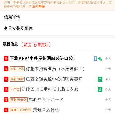
声明：本平台仅提供信息发布交流和平台的运行维护，请谨慎判断信息真伪。如
遇虚假诈骗信息，请
立即举报
信息详情
家具安装及维修
最新信息
置顶 · 效果更好
下载APP/小程序把网站装进口袋！
荐
今天
好想来招营业员（不招暑假工）
顶
销售/店员
今天
纽西之谜美服中心招聘美容师
顶
美妆/美发
图
今天
涪陵回收旧手机旧电脑旧衣服
顶
小广告
图
今天
招聘抖音运营一名
顶
互联网/传媒
今天
美蛙鱼店转让
顶
商铺/门面/店面
今天