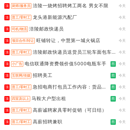
涪陵一烧烤招聘烤工两名 男女不限
顶
厨师/服务员
今天
龙头港新能源汽配厂
顶
普工/零时工
今天
涪陵邮政快递员
顶
司机/物流
今天
旺铺转让，中慧第一城火锅店
顶
项目合作/转让
今天
涪陵邮政快递员送货员三轮车面包车
顶
普工/零时工
今天
都行
电信联通降资费领价值5000电瓶车手
顶
小广告
图
今天
招聘美工
顶
互联网/传媒
图
今天
急招电商打包员工作内容：货品分
顶
普工/零时工
图
今天
拣打包
马鞍大户型出租
顶
四室及以上
图
今天
高薪诚聘家具零时促销（可日结）
顶
普工/零时工
今天
高薪招聘兼职
顶
普工/零时工
图
今天