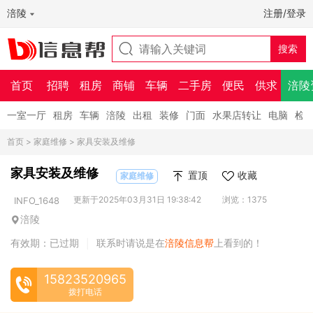
涪陵
注册/登录
首页
招聘
租房
商铺
车辆
二手房
便民
供求
涪陵
一室一厅
租房
车辆
涪陵
出租
装修
门面
水果店转让
电脑
检
首页
>
家庭维修
> 家具安装及维修
家具安装及维修
置顶
收藏
家庭维修
更新于2025年03月31日 19:38:42
浏览：1375
INFO_1648
涪陵
有效期：已过期
联系时请说是在
涪陵信息帮
上看到的！
|
15823520965
拨打电话