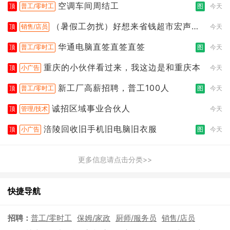
空调车间周结工
顶
普工/零时工
图
今天
（暑假工勿扰）好想来省钱超市宏声桥
顶
销售/店员
今天
店
华通电脑直签直签直签
顶
普工/零时工
图
今天
重庆的小伙伴看过来，我这边是和重庆本
顶
小广告
今天
新工厂高薪招聘，普工100人
顶
普工/零时工
图
今天
诚招区域事业合伙人
顶
管理/技术
今天
涪陵回收旧手机旧电脑旧衣服
顶
小广告
图
今天
更多信息请点击分类>>
快捷导航
招聘：
普工/零时工
保姆/家政
厨师/服务员
销售/店员