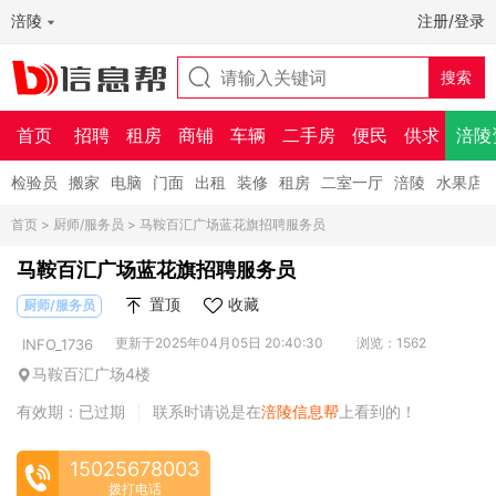
涪陵
注册/登录
首页
招聘
租房
商铺
车辆
二手房
便民
供求
涪陵
检验员
搬家
电脑
门面
出租
装修
租房
二室一厅
涪陵
水果店
首页
>
厨师/服务员
> 马鞍百汇广场蓝花旗招聘服务员
马鞍百汇广场蓝花旗招聘服务员
置顶
收藏
厨师/服务员
更新于2025年04月05日 20:40:30
浏览：1562
INFO_1736
马鞍百汇广场4楼
有效期：已过期
联系时请说是在
涪陵信息帮
上看到的！
|
15025678003
拨打电话