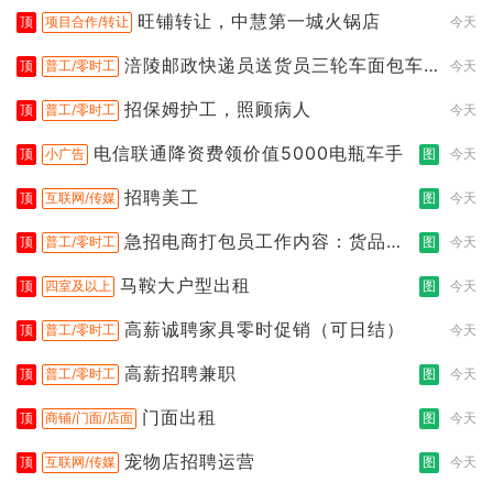
旺铺转让，中慧第一城火锅店
顶
项目合作/转让
今天
涪陵邮政快递员送货员三轮车面包车
顶
普工/零时工
今天
都行
招保姆护工，照顾病人
顶
普工/零时工
今天
电信联通降资费领价值5000电瓶车手
顶
小广告
图
今天
招聘美工
顶
互联网/传媒
图
今天
急招电商打包员工作内容：货品分
顶
普工/零时工
图
今天
拣打包
马鞍大户型出租
顶
四室及以上
图
今天
高薪诚聘家具零时促销（可日结）
顶
普工/零时工
今天
高薪招聘兼职
顶
普工/零时工
图
今天
门面出租
顶
商铺/门面/店面
图
今天
宠物店招聘运营
顶
互联网/传媒
图
今天