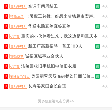
空调车间周结工
顶
普工/零时工
图
今天
（暑假工勿扰）好想来省钱超市宏声桥
顶
销售/店员
今天
店
华通电脑直签直签直签
顶
普工/零时工
图
今天
重庆的小伙伴看过来，我这边是和重庆本
顶
小广告
今天
新工厂高薪招聘，普工100人
顶
普工/零时工
图
今天
诚招区域事业合伙人
顶
管理/技术
今天
涪陵回收旧手机旧电脑旧衣服
顶
小广告
图
今天
奥园翡翠天辰临街餐饮门面低价转
顶
项目合作/转让
图
今天
让
长寿晏家国企长白班
顶
普工/零时工
今天
更多信息请点击分类>>