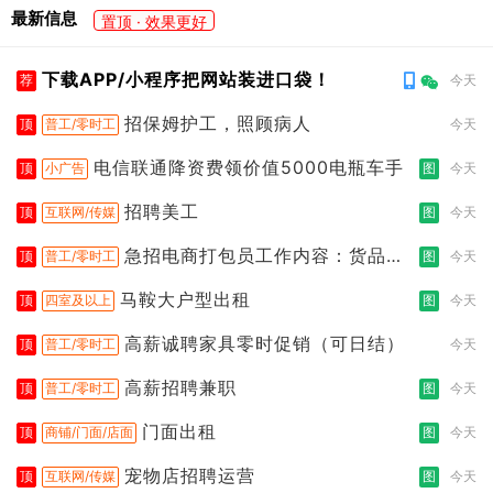
最新信息
置顶 · 效果更好
下载APP/小程序把网站装进口袋！
荐
今天
招保姆护工，照顾病人
顶
普工/零时工
今天
电信联通降资费领价值5000电瓶车手
顶
小广告
图
今天
招聘美工
顶
互联网/传媒
图
今天
急招电商打包员工作内容：货品分
顶
普工/零时工
图
今天
拣打包
马鞍大户型出租
顶
四室及以上
图
今天
高薪诚聘家具零时促销（可日结）
顶
普工/零时工
今天
高薪招聘兼职
顶
普工/零时工
图
今天
门面出租
顶
商铺/门面/店面
图
今天
宠物店招聘运营
顶
互联网/传媒
图
今天