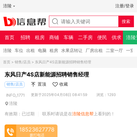
涪陵
注册/登录
首页
招聘
租房
商铺
车辆
二手房
便民
供求
涪陵
涪陵
车位
出租
电脑
租房
水果店转让
厂房出租
二室一厅
一室
首页
>
销售/店员
> 东风日产4S店新能源招聘销售经理
东风日产4S店新能源招聘销售经理
置顶
收藏
销售/店员
更新于2025年04月08日 08:41:59
浏览：1293
INFO_1771
涪陵
有效期：已过期
联系时请说是在
涪陵信息帮
上看到的！
|
18523627778
拨打电话