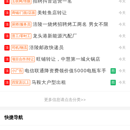
招聘抖音运营一名
顶
互联网/传媒
今天
美蛙鱼店转让
顶
商铺/门面/店面
今天
涪陵一烧烤招聘烤工两名 男女不限
顶
厨师/服务员
今天
龙头港新能源汽配厂
顶
普工/零时工
今天
涪陵邮政快递员
顶
司机/物流
今天
旺铺转让，中慧第一城火锅店
顶
项目合作/转让
今天
电信联通降资费领价值5000电瓶车手
顶
小广告
图
今天
马鞍大户型出租
顶
四室及以上
图
今天
更多信息请点击分类>>
快捷导航