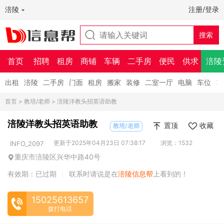
涪陵
注册/登录
首页
招聘
租房
商铺
车辆
二手房
便民
供求
涪陵
出租
涪陵
二手房
门面
租房
搬家
装修
二室一厅
电脑
车位
车
首页
>
教培/老师
> 涪陵洋教头招英语助教
涪陵洋教头招英语助教
置顶
收藏
教培/老师
更新于2025年04月23日 07:38:17
浏览：1532
INFO_2097
重庆市涪陵区兴华中路40号
有效期：已过期
联系时请说是在
涪陵信息帮
上看到的！
|
15025613657
拨打电话