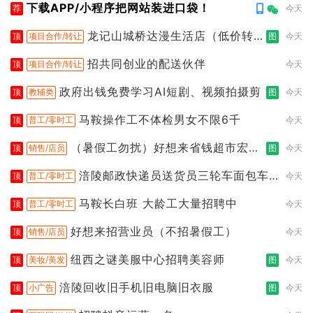
下载APP/小程序把网站装进口袋！
荐
今天
龙记山城桥达漫生活店（低价转
顶
项目合作/转让
图
今天
让）
招共同创业的配送伙伴
顶
项目合作/转让
今天
政府出钱免费学习AI短剧、视频拍摄剪
顶
教辅类
图
今天
马鞍操作工不体检男女不限6千
顶
普工/零时工
今天
（暑假工勿扰）好想来省钱超市宏声
顶
销售/店员
图
今天
桥店
涪陵邮政快递员送货员三轮车面包车
顶
普工/零时工
今天
都行
马鞍长白班 大龄工大量招聘中
顶
普工/零时工
今天
好想来招营业员（不招暑假工）
顶
销售/店员
今天
纽西之谜美服中心招聘美容师
顶
美妆/美发
图
今天
涪陵回收旧手机旧电脑旧衣服
顶
小广告
图
今天