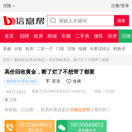
涪陵
注册/登录
首页
招聘
租房
商铺
车辆
二手房
便民
供求
涪陵
装修
出租
租房
二室一厅
门面
涪陵
电脑
水果店转让
检验员
首页
>
服装鞋包/美妆/饰品
> 高价回收黄金，断了烂了不想带了都要
高价回收黄金，断了烂了不想带了都要
置顶
收藏
服装鞋包/美妆/饰品
更新于2025年05月14日 14:42:52
浏览：12292
INFO_2432
涪陵
有效期：已过期
联系时请说是在
涪陵信息帮
上看到的！
|
19120649612
19120649612
拨打电话
复制微信号