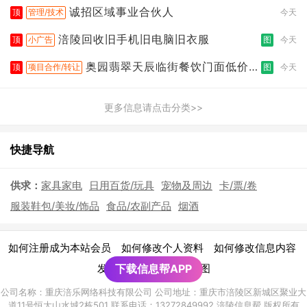
诚招区域事业合伙人
顶
管理/技术
今天
涪陵回收旧手机旧电脑旧衣服
顶
小广告
图
今天
奥园翡翠天辰临街餐饮门面低价转
顶
项目合作/转让
图
今天
让
更多信息请点击分类>>
快捷导航
供求：
家具家电
日用百货/玩具
宠物及周边
卡/票/卷
服装鞋包/美妆/饰品
食品/农副产品
烟酒
|
|
|
如何注册成为本站会员
如何修改个人资料
如何修改信息内容
|
发布广告须知
下载信息帮APP
网站地图
公司名称：重庆涪乐网络科技有限公司 公司地址：重庆市涪陵区新城区聚业大
道11号恒大山水城2栋501 联系电话：13272849992 涪陵信息帮 版权所有