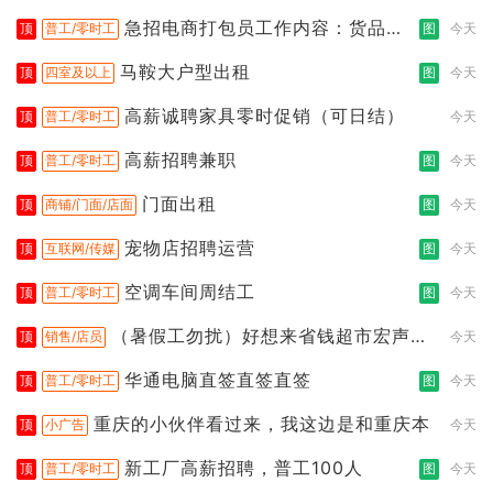
急招电商打包员工作内容：货品分
顶
普工/零时工
图
今天
拣打包
马鞍大户型出租
顶
四室及以上
图
今天
高薪诚聘家具零时促销（可日结）
顶
普工/零时工
今天
高薪招聘兼职
顶
普工/零时工
图
今天
门面出租
顶
商铺/门面/店面
图
今天
宠物店招聘运营
顶
互联网/传媒
图
今天
空调车间周结工
顶
普工/零时工
图
今天
（暑假工勿扰）好想来省钱超市宏声桥
顶
销售/店员
今天
店
华通电脑直签直签直签
顶
普工/零时工
图
今天
重庆的小伙伴看过来，我这边是和重庆本
顶
小广告
今天
新工厂高薪招聘，普工100人
顶
普工/零时工
图
今天