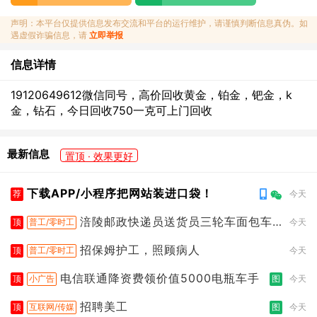
声明：本平台仅提供信息发布交流和平台的运行维护，请谨慎判断信息真伪。如
遇虚假诈骗信息，请
立即举报
信息详情
19120649612微信同号，高价回收黄金，铂金，钯金，k
金，钻石，今日回收750一克可上门回收
最新信息
置顶 · 效果更好
下载APP/小程序把网站装进口袋！
荐
今天
涪陵邮政快递员送货员三轮车面包车
顶
普工/零时工
今天
都行
招保姆护工，照顾病人
顶
普工/零时工
今天
电信联通降资费领价值5000电瓶车手
顶
小广告
图
今天
招聘美工
顶
互联网/传媒
图
今天