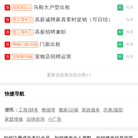
拣打包
马鞍大户型出租
顶
四室及以上
图
今天
高薪诚聘家具零时促销（可日结）
顶
普工/零时工
今天
高薪招聘兼职
顶
普工/零时工
图
今天
门面出租
顶
商铺/门面/店面
图
今天
宠物店招聘运营
顶
互联网/传媒
图
今天
更多信息请点击分类>>
快捷导航
便民：
工商/财务
教辅类
搬家/运输
家政服务
庆典/摄影
家庭维修
法律咨询
小广告
|
|
|
如何注册成为本站会员
如何修改个人资料
如何修改信息内容