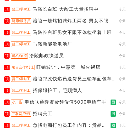
马鞍长白班 大龄工大量招聘中
顶
普工/零时工
今天
涪陵一烧烤招聘烤工两名 男女不限
顶
厨师/服务员
今天
马鞍长白班男女不限不体检坐着上班
顶
普工/零时工
今天
马鞍新能源电池厂
顶
普工/零时工
今天
涪陵邮政快递员
顶
司机/物流
今天
旺铺转让，中慧第一城火锅店
顶
项目合作/转让
今天
涪陵邮政快递员送货员三轮车面包车
顶
普工/零时工
今天
都行
招保姆护工，照顾病人
顶
普工/零时工
今天
电信联通降资费领价值5000电瓶车手
顶
小广告
图
今天
招聘美工
顶
互联网/传媒
图
今天
急招电商打包员工作内容：货品分
顶
普工/零时工
图
今天