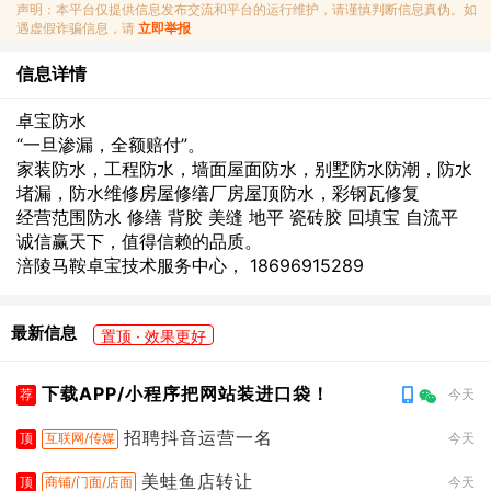
声明：本平台仅提供信息发布交流和平台的运行维护，请谨慎判断信息真伪。如
遇虚假诈骗信息，请
立即举报
信息详情
卓宝防水
“一旦渗漏，全额赔付”。
家装防水，工程防水，墙面屋面防水，别墅防水防潮，防水
堵漏，防水维修房屋修缮厂房屋顶防水，彩钢瓦修复
经营范围防水 修缮 背胶 美缝 地平 瓷砖胶 回填宝 自流平
诚信赢天下，值得信赖的品质。
涪陵马鞍卓宝技术服务中心， 18696915289
最新信息
置顶 · 效果更好
下载APP/小程序把网站装进口袋！
荐
今天
招聘抖音运营一名
顶
互联网/传媒
今天
美蛙鱼店转让
顶
商铺/门面/店面
今天