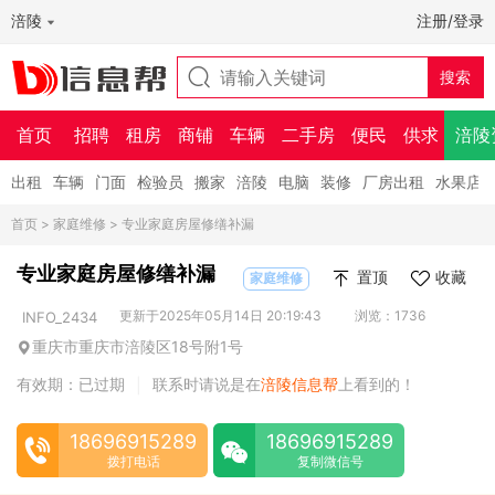
涪陵
注册/登录
首页
招聘
租房
商铺
车辆
二手房
便民
供求
涪陵
出租
车辆
门面
检验员
搬家
涪陵
电脑
装修
厂房出租
水果店
首页
>
家庭维修
> 专业家庭房屋修缮补漏
专业家庭房屋修缮补漏
置顶
收藏
家庭维修
更新于2025年05月14日 20:19:43
浏览：1736
INFO_2434
重庆市重庆市涪陵区18号附1号
有效期：已过期
联系时请说是在
涪陵信息帮
上看到的！
|
18696915289
18696915289
拨打电话
复制微信号