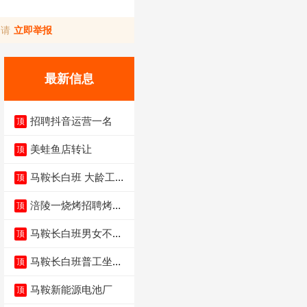
，请
立即举报
最新信息
招聘抖音运营一名
顶
美蛙鱼店转让
顶
马鞍长白班 大龄工大
顶
量招聘中
涪陵一烧烤招聘烤工
顶
两名 男女不限
马鞍长白班男女不限
顶
不体检坐着上班
马鞍长白班普工坐班
顶
4500-5500
马鞍新能源电池厂
顶