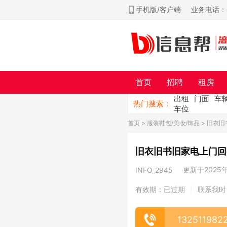
手机版/客户端
业务电话：ch
首页
招聘
租房
出租
门面
车
热门搜索：
车位
首页
>
服装鞋包/美妆/饰品
> 旧衣
旧衣旧书旧家电上门回
更新于2025年0
INFO_2945
有效期：已过期
联系我时
|
132511982