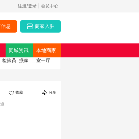
注册/登录
| 会员中心
布信息
商家入驻
同城资讯
本地商家
检验员
搬家
二室一厅
收藏
分享
大道