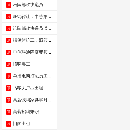
涪陵邮政快递员
顶
旺铺转让，中慧第一
顶
城火锅店
涪陵邮政快递员送货
顶
员三轮车面包车都行
招保姆护工，照顾病
顶
人
电信联通降资费领价
顶
值5000电瓶车手
招聘美工
顶
急招电商打包员工作
顶
内容：货品分拣打包
马鞍大户型出租
顶
高薪诚聘家具零时促
顶
销（可日结）
高薪招聘兼职
顶
门面出租
顶