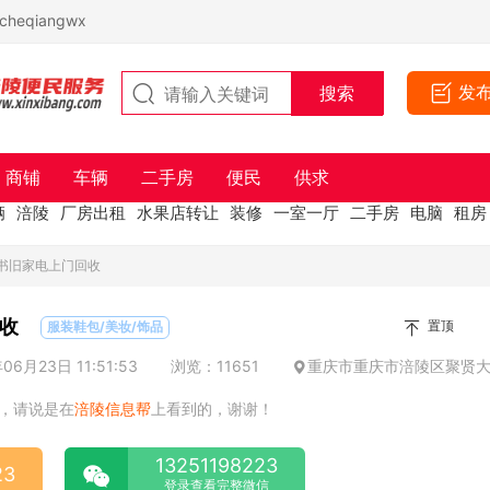
eqiangwx
发
商铺
车辆
二手房
便民
供求
辆
涪陵
厂房出租
水果店转让
装修
一室一厅
二手房
电脑
租房
旧书旧家电上门回收
收
置顶
服装鞋包/美妆/饰品
6月23日 11:51:53
浏览：11651
重庆市重庆市涪陵区聚贤
，请说是在
涪陵信息帮
上看到的，谢谢！
13251198223
23
登录查看完整微信