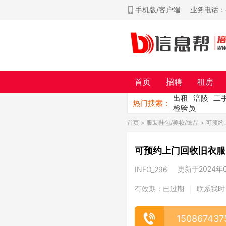
手机版/客户端
业务电话：ch
首页
招聘
租房
出租
涪陵
二
热门搜索：
检验员
首页
>
服装鞋包/美妆/饰品
> 可预
可预约上门回收旧衣服
更新于2024年05
INFO_296
有效期：已过期
联系我时
|
150867437