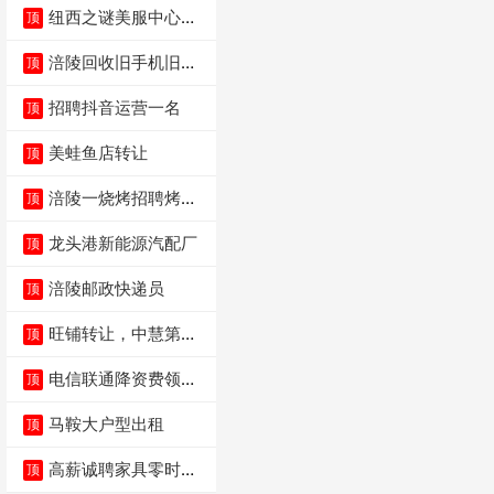
纽西之谜美服中心招
顶
聘美容师
涪陵回收旧手机旧电
顶
脑旧衣服
招聘抖音运营一名
顶
美蛙鱼店转让
顶
涪陵一烧烤招聘烤工
顶
两名 男女不限
龙头港新能源汽配厂
顶
涪陵邮政快递员
顶
旺铺转让，中慧第一
顶
城火锅店
电信联通降资费领价
顶
值5000电瓶车手
马鞍大户型出租
顶
高薪诚聘家具零时促
顶
销（可日结）