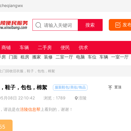
eqiangwx
发
商铺
车辆
二手房
便民
供求
手房
门面
租房
搬家
装修
二室一厅
电脑
车位
车辆
一室一厅
约上门回收旧衣服，鞋子，包包，棉絮
，鞋子，包包，棉絮
置顶
服装鞋包/美妆/饰品
月08日 22:10:42
浏览：1789
涪陵
，请说是在
涪陵信息帮
上看到的，谢谢！
55