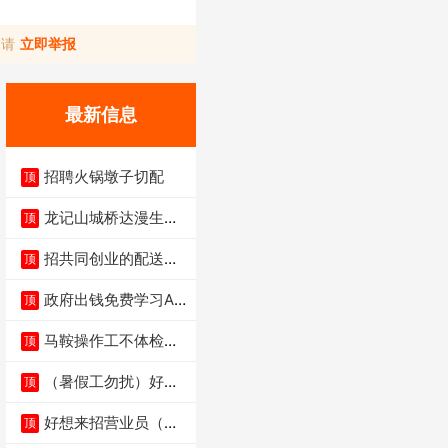
，请
立即举报
最新信息
招聘火锅墩子切配
顶
龙记山城桥达漫生活
顶
店（低价转让）
招共同创业的配送伙
顶
伴
政府出钱免费学习AI
顶
短剧、视频拍摄剪
马鞍操作工不体检男
顶
女不限6千
（暑假工勿扰）好想
顶
来省钱超市宏声桥店
好想来招营业员（不
顶
招暑假工）