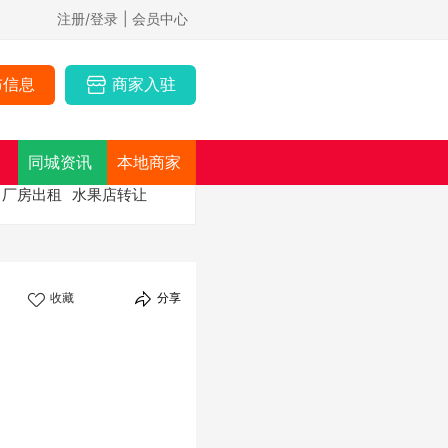
注册/登录
| 会员中心
布信息
商家入驻
同城资讯
本地商家
厂房出租
水果店转让
收藏
分享