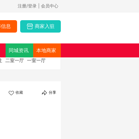
注册/登录
| 会员中心
布信息
商家入驻
同城资讯
本地商家
让
二室一厅
一室一厅
收藏
分享