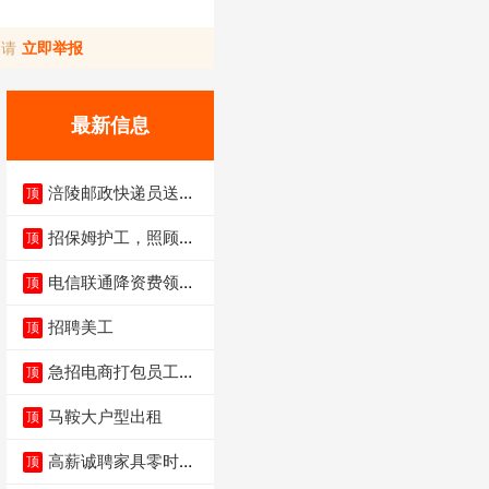
，请
立即举报
最新信息
涪陵邮政快递员送货
顶
员三轮车面包车都行
招保姆护工，照顾病
顶
人
电信联通降资费领价
顶
值5000电瓶车手
招聘美工
顶
急招电商打包员工作
顶
内容：货品分拣打包
马鞍大户型出租
顶
高薪诚聘家具零时促
顶
销（可日结）