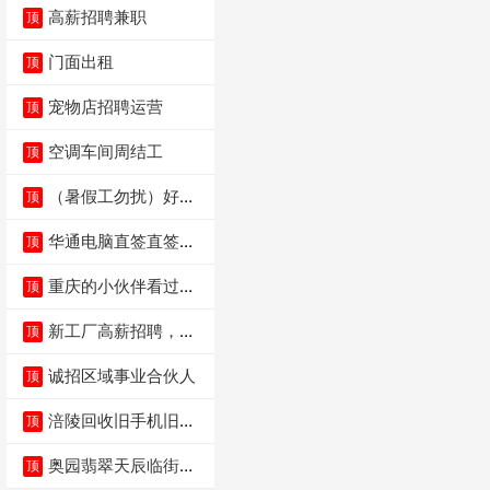
高薪招聘兼职
顶
门面出租
顶
宠物店招聘运营
顶
空调车间周结工
顶
（暑假工勿扰）好想
顶
来省钱超市宏声桥店
华通电脑直签直签直
顶
签
重庆的小伙伴看过
顶
来，我这边是和重庆
本
新工厂高薪招聘，普
顶
工100人
诚招区域事业合伙人
顶
涪陵回收旧手机旧电
顶
脑旧衣服
奥园翡翠天辰临街餐
顶
饮门面低价转让