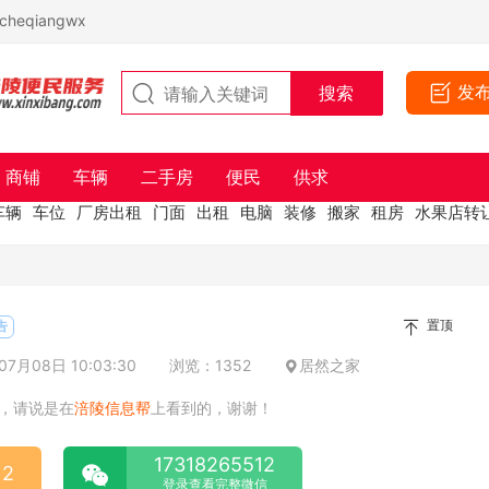
eqiangwx
发
商铺
车辆
二手房
便民
供求
车辆
车位
厂房出租
门面
出租
电脑
装修
搬家
租房
水果店转
置顶
告
7月08日 10:03:30
浏览：1352
居然之家
，请说是在
涪陵信息帮
上看到的，谢谢！
17318265512
12
登录查看完整微信