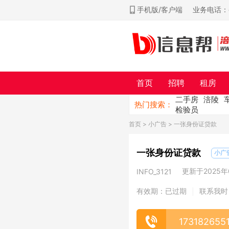
手机版/客户端
业务电话：ch
首页
招聘
租房
二手房
涪陵
热门搜索：
检验员
首页
>
小广告
> 一张身份证贷款
一张身份证贷款
小广
更新于2025年0
INFO_3121
有效期：已过期
联系我时
|
173182655