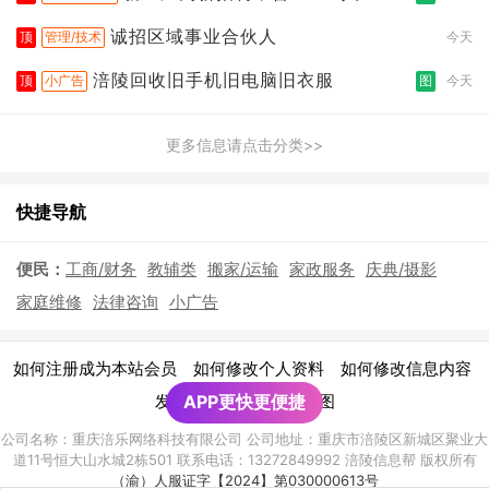
诚招区域事业合伙人
顶
管理/技术
今天
涪陵回收旧手机旧电脑旧衣服
顶
小广告
图
今天
更多信息请点击分类>>
快捷导航
便民：
工商/财务
教辅类
搬家/运输
家政服务
庆典/摄影
家庭维修
法律咨询
小广告
|
|
|
如何注册成为本站会员
如何修改个人资料
如何修改信息内容
|
发布广告须知
APP更快更便捷
网站地图
公司名称：重庆涪乐网络科技有限公司 公司地址：重庆市涪陵区新城区聚业大
道11号恒大山水城2栋501 联系电话：13272849992 涪陵信息帮 版权所有
（渝）人服证字【2024】第030000613号