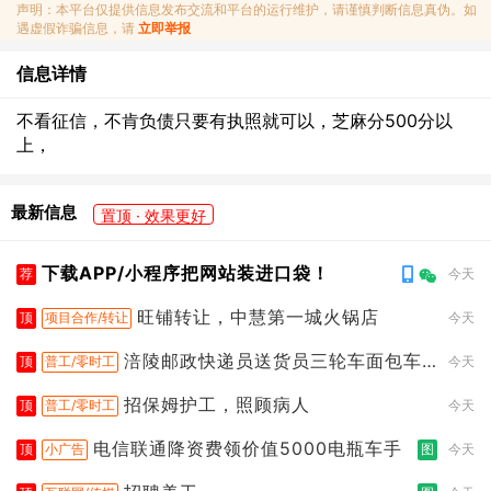
声明：本平台仅提供信息发布交流和平台的运行维护，请谨慎判断信息真伪。如
遇虚假诈骗信息，请
立即举报
信息详情
不看征信，不肯负债只要有执照就可以，芝麻分500分以
上，
最新信息
置顶 · 效果更好
下载APP/小程序把网站装进口袋！
荐
今天
旺铺转让，中慧第一城火锅店
顶
项目合作/转让
今天
涪陵邮政快递员送货员三轮车面包车
顶
普工/零时工
今天
都行
招保姆护工，照顾病人
顶
普工/零时工
今天
电信联通降资费领价值5000电瓶车手
顶
小广告
图
今天