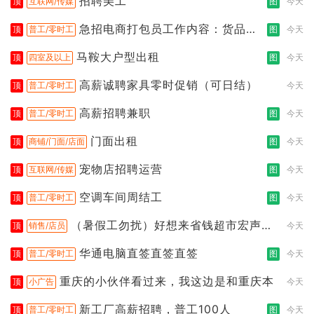
招聘美工
顶
互联网/传媒
图
今天
急招电商打包员工作内容：货品分
顶
普工/零时工
图
今天
拣打包
马鞍大户型出租
顶
四室及以上
图
今天
高薪诚聘家具零时促销（可日结）
顶
普工/零时工
今天
高薪招聘兼职
顶
普工/零时工
图
今天
门面出租
顶
商铺/门面/店面
图
今天
宠物店招聘运营
顶
互联网/传媒
图
今天
空调车间周结工
顶
普工/零时工
图
今天
（暑假工勿扰）好想来省钱超市宏声桥
顶
销售/店员
今天
店
华通电脑直签直签直签
顶
普工/零时工
图
今天
重庆的小伙伴看过来，我这边是和重庆本
顶
小广告
今天
新工厂高薪招聘，普工100人
顶
普工/零时工
图
今天