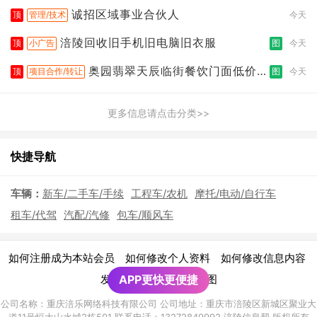
诚招区域事业合伙人
顶
管理/技术
今天
涪陵回收旧手机旧电脑旧衣服
顶
小广告
图
今天
奥园翡翠天辰临街餐饮门面低价转
顶
项目合作/转让
图
今天
让
更多信息请点击分类>>
快捷导航
车辆：
新车/二手车/手续
工程车/农机
摩托/电动/自行车
租车/代驾
汽配/汽修
包车/顺风车
|
|
|
如何注册成为本站会员
如何修改个人资料
如何修改信息内容
|
发布广告须知
APP更快更便捷
网站地图
公司名称：重庆涪乐网络科技有限公司 公司地址：重庆市涪陵区新城区聚业大