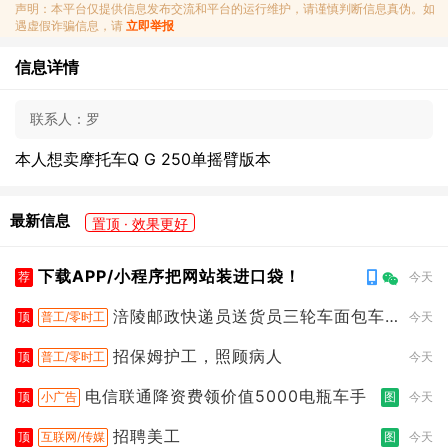
声明：本平台仅提供信息发布交流和平台的运行维护，请谨慎判断信息真伪。如
遇虚假诈骗信息，请
立即举报
信息详情
联系人：
罗
本人想卖摩托车Q G 250单摇臂版本
最新信息
置顶 · 效果更好
下载APP/小程序把网站装进口袋！
荐
今天
涪陵邮政快递员送货员三轮车面包车
顶
普工/零时工
今天
都行
招保姆护工，照顾病人
顶
普工/零时工
今天
电信联通降资费领价值5000电瓶车手
顶
小广告
图
今天
招聘美工
顶
互联网/传媒
图
今天