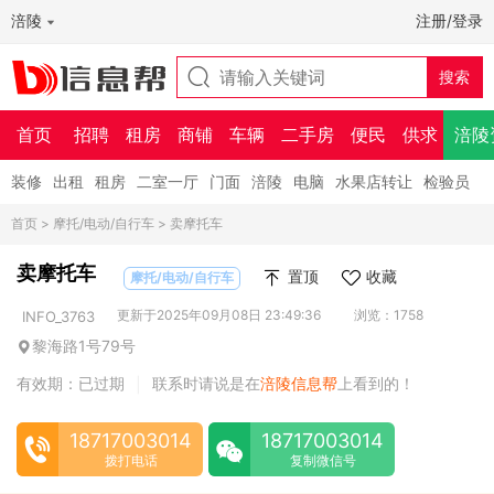
涪陵
注册/登录
首页
招聘
租房
商铺
车辆
二手房
便民
供求
涪陵
装修
出租
租房
二室一厅
门面
涪陵
电脑
水果店转让
检验员
首页
>
摩托/电动/自行车
> 卖摩托车
卖摩托车
置顶
收藏
摩托/电动/自行车
更新于2025年09月08日 23:49:36
浏览：1758
INFO_3763
黎海路1号79号
有效期：已过期
联系时请说是在
涪陵信息帮
上看到的！
|
18717003014
18717003014
拨打电话
复制微信号