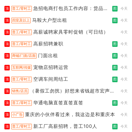
急招电商打包员工作内容：货品分
顶
普工/零时工
图
今天
拣打包
马鞍大户型出租
顶
四室及以上
图
今天
高薪诚聘家具零时促销（可日结）
顶
普工/零时工
今天
高薪招聘兼职
顶
普工/零时工
图
今天
门面出租
顶
商铺/门面/店面
图
今天
宠物店招聘运营
顶
互联网/传媒
图
今天
空调车间周结工
顶
普工/零时工
图
今天
（暑假工勿扰）好想来省钱超市宏声桥
顶
销售/店员
今天
店
华通电脑直签直签直签
顶
普工/零时工
图
今天
重庆的小伙伴看过来，我这边是和重庆本
顶
小广告
今天
新工厂高薪招聘，普工100人
顶
普工/零时工
图
今天