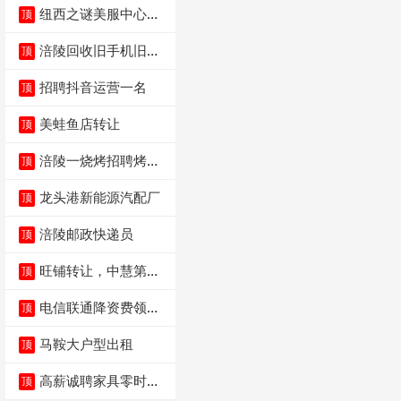
纽西之谜美服中心招
顶
聘美容师
涪陵回收旧手机旧电
顶
脑旧衣服
招聘抖音运营一名
顶
美蛙鱼店转让
顶
涪陵一烧烤招聘烤工
顶
两名 男女不限
龙头港新能源汽配厂
顶
涪陵邮政快递员
顶
旺铺转让，中慧第一
顶
城火锅店
电信联通降资费领价
顶
值5000电瓶车手
马鞍大户型出租
顶
高薪诚聘家具零时促
顶
销（可日结）