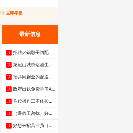
，请
立即举报
最新信息
招聘火锅墩子切配
顶
龙记山城桥达漫生活
顶
店（低价转让）
招共同创业的配送伙
顶
伴
政府出钱免费学习AI
顶
短剧、视频拍摄剪
马鞍操作工不体检男
顶
女不限6千
（暑假工勿扰）好想
顶
来省钱超市宏声桥店
好想来招营业员（不
顶
招暑假工）