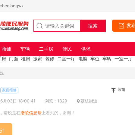
eqiangwx
发
商铺
车辆
二手房
便民
供求
手房
门面
租房
搬家
装修
二室一厅
电脑
车位
车辆
一室一厅
清洗
置顶
家庭维修
月03日 18:00:41
浏览：1829
荔枝街道
，请说是在
涪陵信息帮
上看到的，谢谢！
51