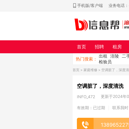
手机版/客户端
业务电话：ch
首页
招聘
租房
出租
涪陵
二
热门搜索：
检验员
首页
>
家庭维修
> 空调脏了，深度
空调脏了，深度清洗
更新于2024年06
INFO_472
有效期：已过期
联系我时
|
138965227