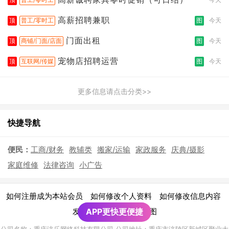
高薪招聘兼职
顶
普工/零时工
图
今天
门面出租
顶
商铺/门面/店面
图
今天
宠物店招聘运营
顶
互联网/传媒
图
今天
更多信息请点击分类>>
快捷导航
便民：
工商/财务
教辅类
搬家/运输
家政服务
庆典/摄影
家庭维修
法律咨询
小广告
|
|
|
如何注册成为本站会员
如何修改个人资料
如何修改信息内容
|
发布广告须知
APP更快更便捷
网站地图