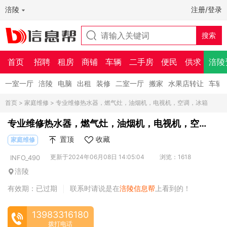
涪陵
注册/登录
首页
招聘
租房
商铺
车辆
二手房
便民
供求
涪陵
一室一厅
涪陵
电脑
出租
装修
二室一厅
搬家
水果店转让
车辆
首页
>
家庭维修
> 专业维修热水器，燃气灶，油烟机，电视机，空调，冰箱
专业维修热水器，燃气灶，油烟机，电视机，空
调，冰箱
置顶
收藏
家庭维修
更新于2024年06月08日 14:05:04
浏览：1618
INFO_490
涪陵
有效期：已过期
联系时请说是在
涪陵信息帮
上看到的！
|
13983316180
拨打电话