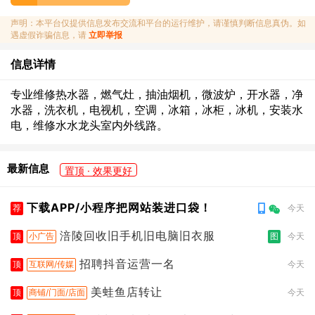
声明：本平台仅提供信息发布交流和平台的运行维护，请谨慎判断信息真伪。如
遇虚假诈骗信息，请
立即举报
信息详情
专业维修热水器，燃气灶，抽油烟机，微波炉，开水器，净
水器，洗衣机，电视机，空调，冰箱，冰柜，冰机，安装水
电，维修水水龙头室内外线路。
最新信息
置顶 · 效果更好
下载APP/小程序把网站装进口袋！
荐
今天
涪陵回收旧手机旧电脑旧衣服
顶
小广告
图
今天
招聘抖音运营一名
顶
互联网/传媒
今天
美蛙鱼店转让
顶
商铺/门面/店面
今天