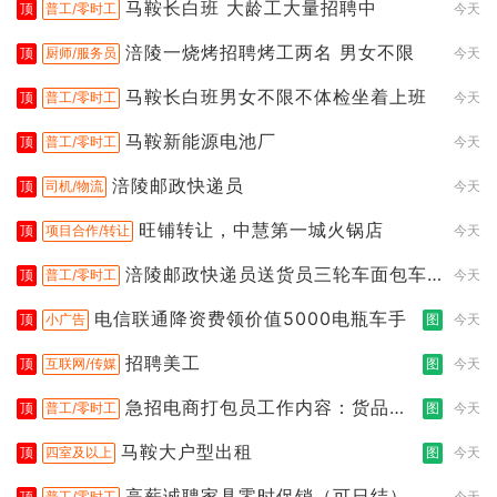
马鞍长白班 大龄工大量招聘中
顶
普工/零时工
今天
涪陵一烧烤招聘烤工两名 男女不限
顶
厨师/服务员
今天
马鞍长白班男女不限不体检坐着上班
顶
普工/零时工
今天
马鞍新能源电池厂
顶
普工/零时工
今天
涪陵邮政快递员
顶
司机/物流
今天
旺铺转让，中慧第一城火锅店
顶
项目合作/转让
今天
涪陵邮政快递员送货员三轮车面包车
顶
普工/零时工
今天
都行
电信联通降资费领价值5000电瓶车手
顶
小广告
图
今天
招聘美工
顶
互联网/传媒
图
今天
急招电商打包员工作内容：货品分
顶
普工/零时工
图
今天
拣打包
马鞍大户型出租
顶
四室及以上
图
今天
高薪诚聘家具零时促销（可日结）
顶
普工/零时工
今天