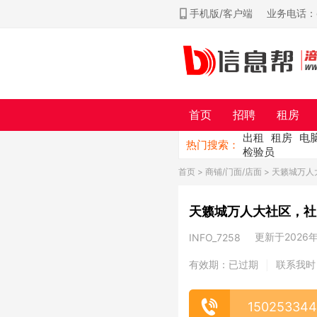
手机版/客户端
业务电话：ch
首页
招聘
租房
出租
租房
电
热门搜索：
检验员
首页
>
商铺/门面/店面
> 天籁城万
天籁城万人大社区，社
更新于2026年0
INFO_7258
有效期：已过期
联系我时
|
15025334