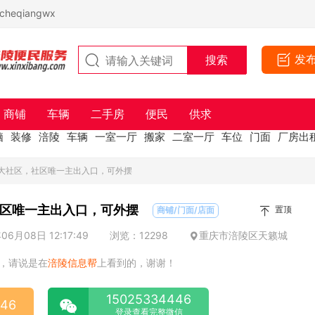
eqiangwx
发
商铺
车辆
二手房
便民
供求
脑
装修
涪陵
车辆
一室一厅
搬家
二室一厅
车位
门面
厂房出
人大社区，社区唯一主出入口，可外摆
区唯一主出入口，可外摆
置顶
商铺/门面/店面
6月08日 12:17:49
浏览：12298
重庆市涪陵区天籁城
，请说是在
涪陵信息帮
上看到的，谢谢！
15025334446
446
登录查看完整微信