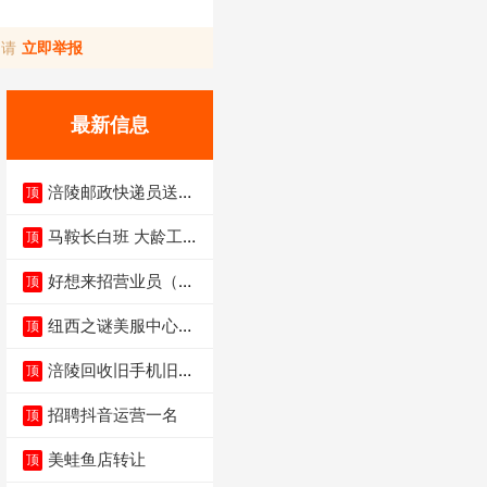
，请
立即举报
最新信息
涪陵邮政快递员送货
顶
员三轮车面包车都行
马鞍长白班 大龄工大
顶
量招聘中
好想来招营业员（不
顶
招暑假工）
纽西之谜美服中心招
顶
聘美容师
涪陵回收旧手机旧电
顶
脑旧衣服
招聘抖音运营一名
顶
美蛙鱼店转让
顶