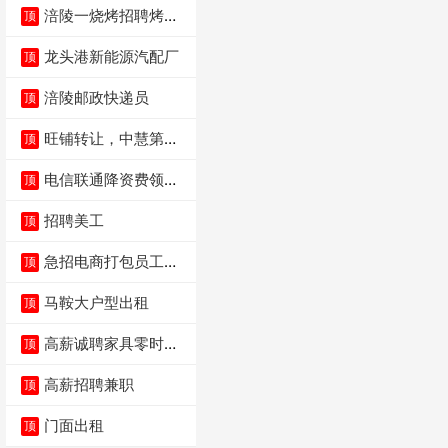
涪陵一烧烤招聘烤工
顶
两名 男女不限
龙头港新能源汽配厂
顶
涪陵邮政快递员
顶
旺铺转让，中慧第一
顶
城火锅店
电信联通降资费领价
顶
值5000电瓶车手
招聘美工
顶
急招电商打包员工作
顶
内容：货品分拣打包
马鞍大户型出租
顶
高薪诚聘家具零时促
顶
销（可日结）
高薪招聘兼职
顶
门面出租
顶