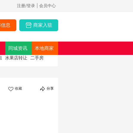
注册/登录
| 会员中心
布信息
商家入驻
同城资讯
本地商家
租
水果店转让
二手房
收藏
分享