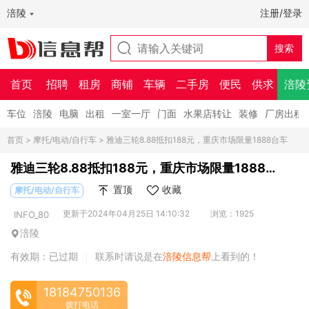
涪陵
注册/登录
首页
招聘
租房
商铺
车辆
二手房
便民
供求
涪陵
车位
涪陵
电脑
出租
一室一厅
门面
水果店转让
装修
厂房出租
首页
>
摩托/电动/自行车
> 雅迪三轮8.88抵扣188元，重庆市场限量1888台车
雅迪三轮8.88抵扣188元，重庆市场限量1888台
车
置顶
收藏
摩托/电动/自行车
更新于2024年04月25日 14:10:32
浏览：1925
INFO_80
涪陵
有效期：已过期
联系时请说是在
涪陵信息帮
上看到的！
|
18184750136
拨打电话