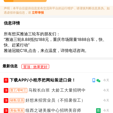
声明：本平台仅提供信息发布交流和平台的运行维护，请谨慎判断信息真伪。如
遇虚假诈骗信息，请
立即举报
信息详情
所有想买雅迪三轮车的朋友们：
“雅迪三轮8.88抵扣188元，重庆市场限量1888台车，快、
快、赶紧行动”
雅迪冠能C18,点击，来点温度，详情电话咨询。
最新信息
置顶 · 效果更好
下载APP/小程序把网站装进口袋！
荐
今天
马鞍长白班 大龄工大量招聘中
顶
普工/零时工
今天
好想来招营业员（不招暑假工）
顶
销售/店员
今天
纽西之谜美服中心招聘美容师
顶
美妆/美发
图
今天