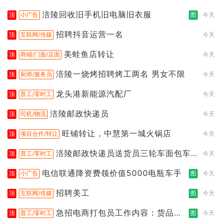
涪陵回收旧手机旧电脑旧衣服
顶
小广告
图
今天
招聘抖音运营一名
顶
互联网/传媒
今天
美蛙鱼店转让
顶
商铺/门面/店面
今天
涪陵一烧烤招聘烤工两名 男女不限
顶
厨师/服务员
今天
龙头港新能源汽配厂
顶
普工/零时工
今天
涪陵邮政快递员
顶
司机/物流
今天
旺铺转让，中慧第一城火锅店
顶
项目合作/转让
今天
涪陵邮政快递员送货员三轮车面包车
顶
普工/零时工
今天
都行
电信联通降资费领价值5000电瓶车手
顶
小广告
图
今天
招聘美工
顶
互联网/传媒
图
今天
急招电商打包员工作内容：货品分
顶
普工/零时工
图
今天