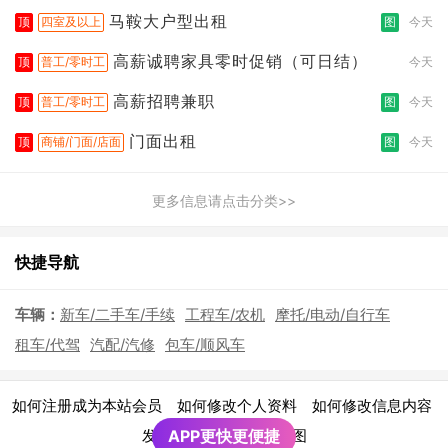
拣打包
马鞍大户型出租
顶
四室及以上
图
今天
高薪诚聘家具零时促销（可日结）
顶
普工/零时工
今天
高薪招聘兼职
顶
普工/零时工
图
今天
门面出租
顶
商铺/门面/店面
图
今天
更多信息请点击分类>>
快捷导航
车辆：
新车/二手车/手续
工程车/农机
摩托/电动/自行车
租车/代驾
汽配/汽修
包车/顺风车
|
|
|
如何注册成为本站会员
如何修改个人资料
如何修改信息内容
|
发布广告须知
APP更快更便捷
网站地图