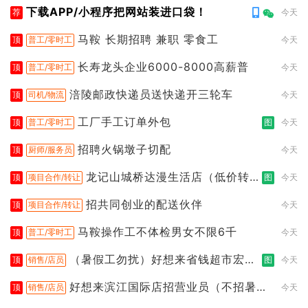
下载APP/小程序把网站装进口袋！
荐
今天
马鞍 长期招聘 兼职 零食工
顶
普工/零时工
今天
长寿龙头企业6000-8000高薪普
顶
普工/零时工
今天
涪陵邮政快递员送快递开三轮车
顶
司机/物流
今天
工厂手工订单外包
顶
普工/零时工
图
今天
招聘火锅墩子切配
顶
厨师/服务员
今天
龙记山城桥达漫生活店（低价转
顶
项目合作/转让
图
今天
让）
招共同创业的配送伙伴
顶
项目合作/转让
今天
马鞍操作工不体检男女不限6千
顶
普工/零时工
今天
（暑假工勿扰）好想来省钱超市宏声
顶
销售/店员
图
今天
桥店
好想来滨江国际店招营业员（不招暑假
顶
销售/店员
今天
工