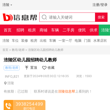
涪陵
注册/登录
首页
招聘
租房
商铺
车辆
二手房
便民
供求
涪陵
涪陵
车位
装修
租房
出租
车辆
一室一厅
电脑
门面
水果店转
首页
>
教培/老师
> 涪陵区幼儿园招聘幼儿教师
涪陵区幼儿园招聘幼儿教师
置顶
收藏
教培/老师
更新于2024年09月30日 12:16:35
浏览：1593
INFO_821
涪陵
有效期：已过期
联系时请说是在
涪陵信息帮
上看到的！
|
3938254499
拨打电话