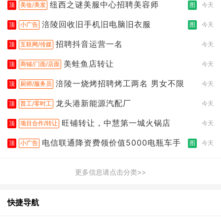
纽西之谜美服中心招聘美容师
顶
美妆/美发
图
今天
涪陵回收旧手机旧电脑旧衣服
顶
小广告
图
今天
招聘抖音运营一名
顶
互联网/传媒
今天
美蛙鱼店转让
顶
商铺/门面/店面
今天
涪陵一烧烤招聘烤工两名 男女不限
顶
厨师/服务员
今天
龙头港新能源汽配厂
顶
普工/零时工
今天
旺铺转让，中慧第一城火锅店
顶
项目合作/转让
今天
电信联通降资费领价值5000电瓶车手
顶
小广告
图
今天
更多信息请点击分类>>
快捷导航