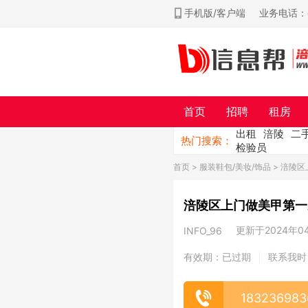
手机版/客户端
业务电话：ch
首页
招聘
租房
出租
涪陵
二
热门搜索：
检验员
首页
>
服装鞋包/美妆/饰品
> 涪陵
涪陵区上门做美甲第一
更新于2024年04月
INFO_96
有效期：已过期
联系我时
|
183236983