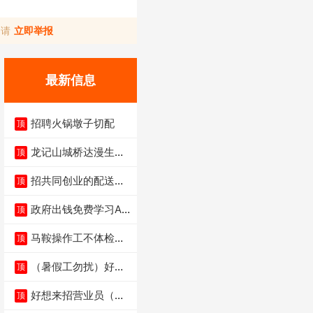
，请
立即举报
最新信息
招聘火锅墩子切配
顶
龙记山城桥达漫生活
顶
店（低价转让）
招共同创业的配送伙
顶
伴
政府出钱免费学习AI
顶
短剧、视频拍摄剪
马鞍操作工不体检男
顶
女不限6千
（暑假工勿扰）好想
顶
来省钱超市宏声桥店
好想来招营业员（不
顶
招暑假工）