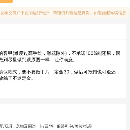
息发布交流和平台的运行维护，请谨慎判断信息真伪。如遇虚假诈骗信息
客甲(难度过高手绘，雕花除外)，不承诺100%能还原，因
做到尽量做到跟原图一样，让你满意。
确认款式，要不要做甲片，定金30，做后可抵扣也可退还，
放鸽子不退定金。
货/玩具
宠物及周边
卡/票/卷
服装鞋包/美妆/饰品