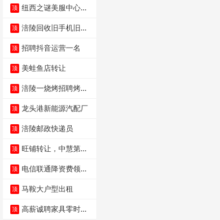
纽西之谜美服中心招
顶
聘美容师
涪陵回收旧手机旧电
顶
脑旧衣服
招聘抖音运营一名
顶
美蛙鱼店转让
顶
涪陵一烧烤招聘烤工
顶
两名 男女不限
龙头港新能源汽配厂
顶
涪陵邮政快递员
顶
旺铺转让，中慧第一
顶
城火锅店
电信联通降资费领价
顶
值5000电瓶车手
马鞍大户型出租
顶
高薪诚聘家具零时促
顶
销（可日结）