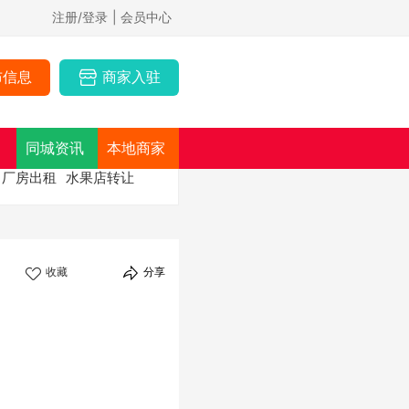
注册/登录
| 会员中心
布信息
商家入驻
同城资讯
本地商家
厂房出租
水果店转让
收藏
分享