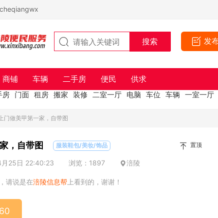
eqiangwx
发
商铺
车辆
二手房
便民
供求
手房
门面
租房
搬家
装修
二室一厅
电脑
车位
车辆
一室一厅
区上门做美甲第一家，自带图
家，自带图
置顶
服装鞋包/美妆/饰品
25日 22:40:23
浏览：1897
涪陵
，请说是在
涪陵信息帮
上看到的，谢谢！
60