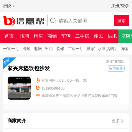
涪陵
注册/登录
首页
招聘
租房
商铺
车辆
二手房
便民
供求
涪陵
一室一厅
涪陵
电脑
出租
装修
二室一厅
搬家
水果店转让
车辆
商家
浏览1678次
家兴床垫软包沙发
装饰装修
营业时间：08：00—18：00
13896596466
重庆市重庆市涪陵区崇义街道宏兴花园东南1门旁
商家简介
更多