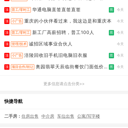
店
华通电脑直签直签直签
顶
普工/零时工
图
今天
重庆的小伙伴看过来，我这边是和重庆本
顶
小广告
今天
新工厂高薪招聘，普工100人
顶
普工/零时工
图
今天
诚招区域事业合伙人
顶
管理/技术
今天
涪陵回收旧手机旧电脑旧衣服
顶
小广告
图
今天
奥园翡翠天辰临街餐饮门面低价转
顶
项目合作/转让
图
今天
让
更多信息请点击分类>>
快捷导航
二手房：
住房出售
中介房
车位出售
公寓/写字楼