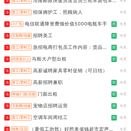
涪陵邮政快递员送货员三轮车面包车
顶
普工/零时工
今天
都行
招保姆护工，照顾病人
顶
普工/零时工
今天
电信联通降资费领价值5000电瓶车手
顶
小广告
图
今天
招聘美工
顶
互联网/传媒
图
今天
急招电商打包员工作内容：货品分
顶
普工/零时工
图
今天
拣打包
马鞍大户型出租
顶
四室及以上
图
今天
高薪诚聘家具零时促销（可日结）
顶
普工/零时工
今天
高薪招聘兼职
顶
普工/零时工
图
今天
门面出租
顶
商铺/门面/店面
图
今天
宠物店招聘运营
顶
互联网/传媒
图
今天
空调车间周结工
顶
普工/零时工
图
今天
（暑假工勿扰）好想来省钱超市宏声桥
顶
销售/店员
今天