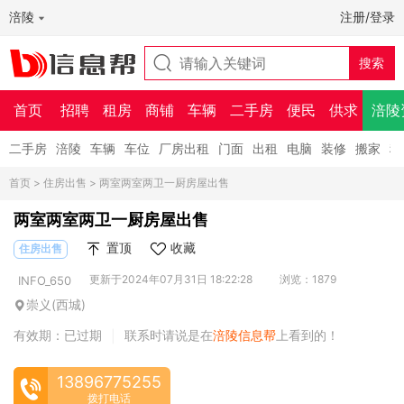
涪陵
注册/登录
首页
招聘
租房
商铺
车辆
二手房
便民
供求
涪陵
二手房
涪陵
车辆
车位
厂房出租
门面
出租
电脑
装修
搬家
租
首页
>
住房出售
> 两室两室两卫一厨房屋出售
两室两室两卫一厨房屋出售
置顶
收藏
住房出售
更新于2024年07月31日 18:22:28
浏览：1879
INFO_650
崇义(西城)
有效期：已过期
联系时请说是在
涪陵信息帮
上看到的！
|
13896775255
拨打电话