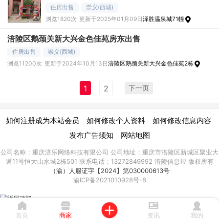
住房出售
崇义(西城)
浏览1820次
更新于2025年01月09日
泽胜温泉城71幢
涪陵区鹅颈关新大兴金色佳苑房东出售
住房出售
崇义(西城)
浏览11200次
更新于2024年10月13日
涪陵区鹅颈关新大兴金色佳苑2栋
下一页
1
2
|
|
|
如何注册成为本站会员
如何修改个人资料
如何修改信息内容
|
发布广告须知
网站地图
公司名称：重庆涪乐网络科技有限公司 公司地址：重庆市涪陵区新城区聚业大
道11号恒大山水城2栋501 联系电话：13272849992 涪陵信息帮 版权所有
（渝）人服证字【2024】第030000613号
渝ICP备2021010928号-8
首页
商家
资讯
我的