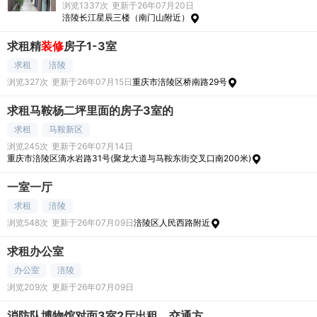
浏览1337次
更新于26年07月20日
涪陵长江星辰三楼（南门山附近）
求租精
装修
房子1-3室
求租
涪陵
浏览327次
更新于26年07月15日
重庆市涪陵区桥南路29号
求租马鞍杨二坪里面的房子3室的
求租
马鞍新区
浏览245次
更新于26年07月14日
重庆市涪陵区滴水岩路31号(聚龙大道与马鞍东街交叉口南200米)
一室一厅
求租
涪陵
浏览548次
更新于26年07月09日
涪陵区人民西路附近
求租办公室
办公室
涪陵
浏览209次
更新于26年07月09日
消防队博物馆对面3室2厅出租，交通方