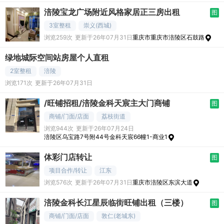
涪陵宝龙广场附近风格家居正三房出租
图
3室整租
崇义(西城)
浏览259次
更新于26年07月31日
重庆市重庆市涪陵区石鼓路
绿地城际空间站房屋个人直租
2室整租
涪陵
浏览171次
更新于26年07月31日
/旺铺招租/涪陵金科天宸主大门商铺
图
商铺/门面/店面
荔枝街道
浏览944次
更新于26年07月24日
涪陵区乌宝路7号附44号金科天宸66幢1-商业1
体彩门店转让
图
项目合作/转让
江东
浏览576次
更新于26年07月31日
重庆市涪陵区东滨大道
涪陵金科长江星辰临街旺铺出租（三楼）
图
商铺/门面/店面
敦仁(老城东)