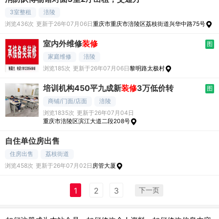
3室整租
涪陵
浏览436次
更新于26年07月06日
重庆市重庆市涪陵区荔枝街道兴华中路75号
室内外维修
装修
图
家庭维修
涪陵
浏览185次
更新于26年07月06日
黎明路太极村
培训机构450平九成新
装修
3万低价转
图
商铺/门面/店面
涪陵
浏览1835次
更新于26年07月04日
重庆市涪陵区滨江大道二段208号
自住单位房出售
住房出售
荔枝街道
浏览458次
更新于26年07月02日
房管大厦
下一页
1
2
3
|
|
|