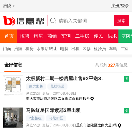
涪陵
注册/登录
首页
招聘
租房
商铺
车辆
二手房
便民
供求
涪陵
门面
涪陵
租房
水果店转让
电脑
出租
装修
检验员
车辆
二室
全部信息
共找到
条信息
327
太极新村二期一楼房屋出售92平送3.
图
住房出售
荔枝街道
浏览25次
更新于26年08月08日
重庆市重庆市涪陵区崇义街道百花路18号
马鞍红星国际紫郡2室出租
图
2室整租
马鞍新区
浏览55次
更新于26年08月06日
重庆市涪陵区太白大道8号