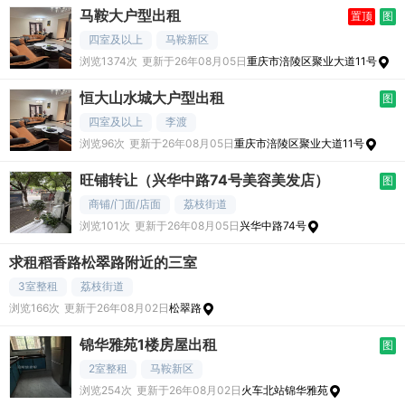
马鞍大户型出租
置顶
图
四室及以上
马鞍新区
浏览1374次
更新于26年08月05日
重庆市涪陵区聚业大道11号
恒大山水城大户型出租
图
四室及以上
李渡
浏览96次
更新于26年08月05日
重庆市涪陵区聚业大道11号
旺铺转让（兴华中路74号美容美发店）
图
商铺/门面/店面
荔枝街道
浏览101次
更新于26年08月05日
兴华中路74号
求租稻香路松翠路附近的三室
3室整租
荔枝街道
浏览166次
更新于26年08月02日
松翠路
锦华雅苑1楼房屋出租
图
2室整租
马鞍新区
浏览254次
更新于26年08月02日
火车北站锦华雅苑