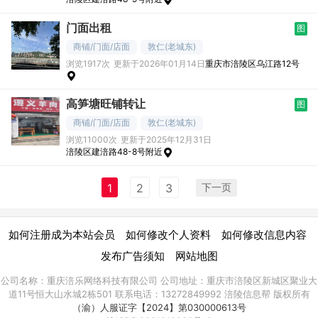
门面出租
图
商铺/门面/店面
敦仁(老城东)
浏览1917次
更新于2026年01月14日
重庆市涪陵区乌江路12号
高笋塘旺铺转让
图
商铺/门面/店面
敦仁(老城东)
浏览11000次
更新于2025年12月31日
涪陵区建涪路48-8号附近
下一页
1
2
3
|
|
|
如何注册成为本站会员
如何修改个人资料
如何修改信息内容
|
发布广告须知
网站地图
公司名称：重庆涪乐网络科技有限公司 公司地址：重庆市涪陵区新城区聚业大
道11号恒大山水城2栋501 联系电话：13272849992 涪陵信息帮 版权所有
（渝）人服证字【2024】第030000613号