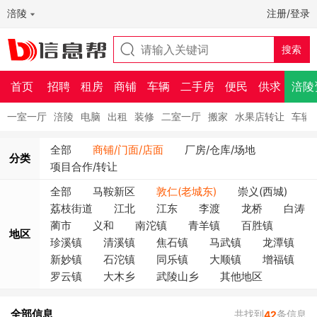
涪陵
注册/登录
首页
招聘
租房
商铺
车辆
二手房
便民
供求
涪陵
一室一厅
涪陵
电脑
出租
装修
二室一厅
搬家
水果店转让
车辆
全部
商铺/门面/店面
厂房/仓库/场地
分类
项目合作/转让
全部
马鞍新区
敦仁(老城东)
崇义(西城)
荔枝街道
江北
江东
李渡
龙桥
白涛
蔺市
义和
南沱镇
青羊镇
百胜镇
地区
珍溪镇
清溪镇
焦石镇
马武镇
龙潭镇
新妙镇
石沱镇
同乐镇
大顺镇
增福镇
罗云镇
大木乡
武陵山乡
其他地区
全部信息
共找到
条信息
42