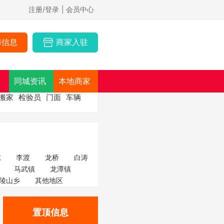
注册/登录
| 会员中心
布信息
商家入驻
同城资讯
本地商家
搬家
检验员
门面
车辆
东
李渡
龙桥
白涛
马武镇
龙潭镇
陵山乡
其他地区
置顶信息