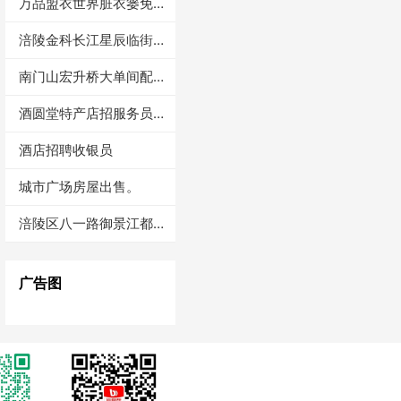
万品盟衣世界脏衣篓免费
送
涪陵金科长江星辰临街旺
铺出租（三楼）
南门山宏升桥大单间配套
出租
酒圆堂特产店招服务员4
000-600
酒店招聘收银员
城市广场房屋出售。
涪陵区八一路御景江都一
室一厅出租
广告图