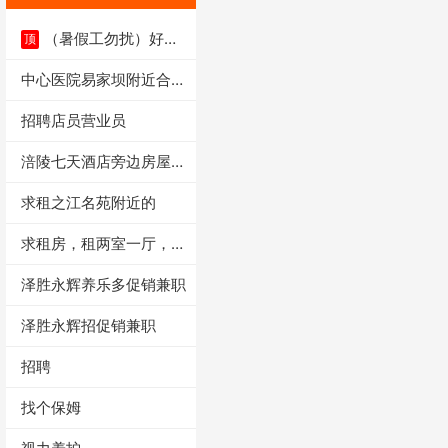
（暑假工勿扰）好想
顶
来省钱超市宏声桥店
中心医院易家坝附近合租
出租
招聘店员营业员
涪陵七天酒店旁边房屋出
租3室两厅40
求租之江名苑附近的
求租房，租两室一厅，带
坐厕的那种
泽胜永辉养乐多促销兼职
泽胜永辉招促销兼职
招聘
找个保姆