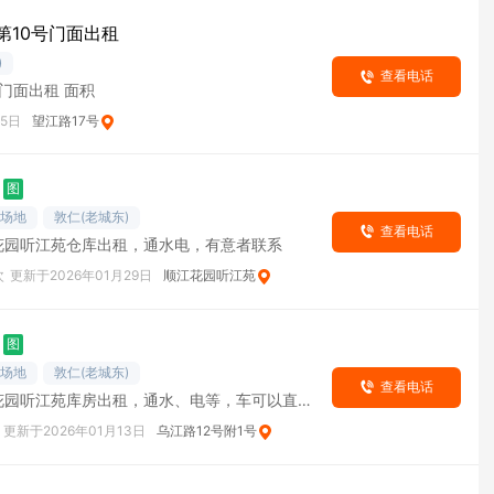
第10号门面出租
)
查看电话
之江名苑 望江路17号 第10号门面出租 面积
05日
望江路17号
图
/场地
敦仁(老城东)
查看电话
花园听江苑仓库出租，通水电，有意者联系
次
更新于2026年01月29日
顺江花园听江苑
图
/场地
敦仁(老城东)
查看电话
花园听江苑库房出租，通水、电等，车可以直接
门口，有意者联系
更新于2026年01月13日
乌江路12号附1号