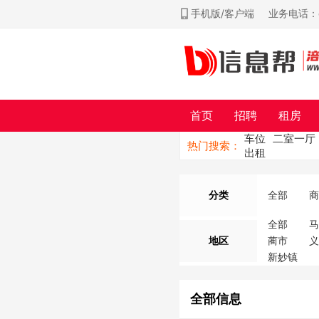
手机版/客户端
业务电话：ch
首页
招聘
租房
车位
二室一厅
热门搜索：
出租
分类
全部
商
全部
地区
蔺市
新妙镇
全部信息