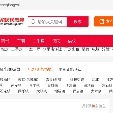
eqiangwx
发
商铺
车辆
二手房
便民
供求
租房
二手房
一室一厅
水果店转让
厂房出租
装修
电脑
涪陵
铺/门面/店面
厂房/仓库/场地
项目合作/转让
马鞍新区
敦仁(老城东)
崇义(西城)
荔枝街道
江北
江
义和
南沱镇
青羊镇
百胜镇
珍溪镇
清溪镇
焦石镇
石沱镇
同乐镇
大顺镇
增福镇
罗云镇
大木乡
武
共找到
条信息
6