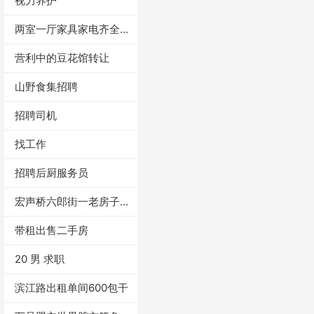
视力养护
两室一厅家具家电齐全拎
包入住
营利中的豆花馆转让
山野食集招聘
招聘司机
找工作
招聘后厨服务员
宏声桥六郎街一老房子出
租
带租出售二手房
20 男 求职
滨江路出租单间600包干