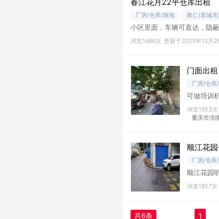
春江花月22平仓库出租
厂房/仓库/场地
敦仁(老城东
小区里面，车辆可直达，隐
浏览1686次
更新于2025年12月2
门面出租
厂房/仓库
可做培训
浏览1953次
重庆市涪
顺江花园
厂房/仓库
顺江花园
子可开进
浏览1857次
共6条
1