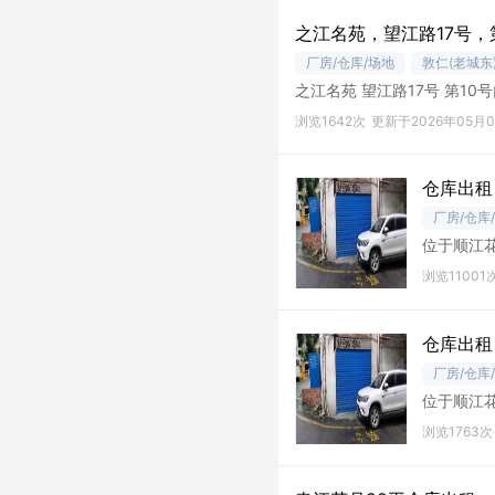
之江名苑，望江路17号，
厂房/仓库/场地
敦仁(老城东
浏览1642次
更新于2026年05月
仓库出租
厂房/仓库
位于顺江
浏览11001
仓库出租
厂房/仓库
位于顺江
开到库门
浏览1763次