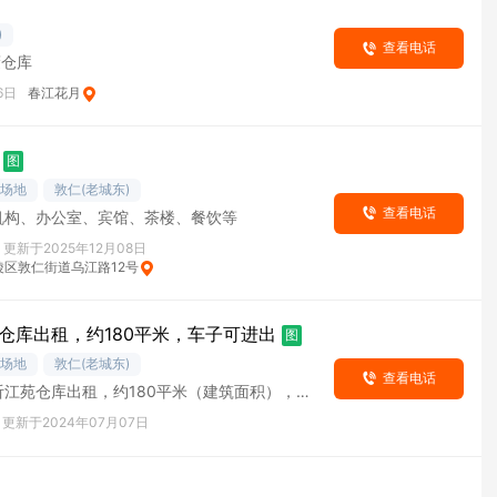
)
查看电话
蔽仓库
6日
春江花月
图
/场地
敦仁(老城东)
查看电话
机构、办公室、宾馆、茶楼、餐饮等
更新于2025年12月08日
陵区敦仁街道乌江路12号
仓库出租，约180平米，车子可进出
图
/场地
敦仁(老城东)
查看电话
听江苑仓库出租，约180平米（建筑面积），车
去卸货，可仓储可办公，临街门面交通便利，
更新于2024年07月07日