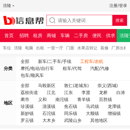
涪陵
注册/登录
首页
招聘
租房
商铺
车辆
二手房
便民
供求
涪陵
车位
涪陵
电脑
出租
一室一厅
门面
水果店转让
装修
厂房出租
全部
新车/二手车/手续
工程车/农机
分类
摩托/电动/自行车
租车/代驾
汽配/汽修
包车/顺风车
全部
马鞍新区
敦仁(老城东)
崇义(西城)
荔枝街道
江北
江东
李渡
龙桥
白涛
蔺市
义和
南沱镇
青羊镇
百胜镇
地区
珍溪镇
清溪镇
焦石镇
马武镇
龙潭镇
新妙镇
石沱镇
同乐镇
大顺镇
增福镇
罗云镇
大木乡
武陵山乡
其他地区