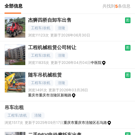
全部信息
共找到
条信息
5
杰狮四桥自卸车出售
图
工程车/农机
涪陵
浏览11123次
更新于2026年06月30日
工程机械租赁公司转让
图
工程车/农机
涪陵
浏览11835次
更新于2026年04月04日
中医院
随车吊机械租赁
图
工程车/农机
涪陵
浏览1491次
更新于2026年03月26日
重庆市重庆市涪陵区新顺路
吊车出租
工程车/农机
涪陵
浏览1517次
更新于2025年09月17日
重庆市重庆市涪陵区石马路
二手96V电动摩托车出售
图