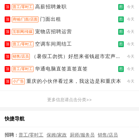
高薪招聘兼职
顶
普工/零时工
图
今天
门面出租
顶
商铺/门面/店面
图
今天
宠物店招聘运营
顶
互联网/传媒
图
今天
空调车间周结工
顶
普工/零时工
图
今天
（暑假工勿扰）好想来省钱超市宏声桥
顶
销售/店员
今天
店
华通电脑直签直签直签
顶
普工/零时工
图
今天
重庆的小伙伴看过来，我这边是和重庆本
顶
小广告
今天
更多信息请点击分类>>
快捷导航
招聘：
普工/零时工
保姆/家政
厨师/服务员
销售/店员