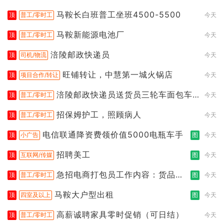
马鞍长白班普工坐班4500-5500
顶
普工/零时工
今天
马鞍新能源电池厂
顶
普工/零时工
今天
涪陵邮政快递员
顶
司机/物流
今天
旺铺转让，中慧第一城火锅店
顶
项目合作/转让
今天
涪陵邮政快递员送货员三轮车面包车
顶
普工/零时工
今天
都行
招保姆护工，照顾病人
顶
普工/零时工
今天
电信联通降资费领价值5000电瓶车手
顶
小广告
图
今天
招聘美工
顶
互联网/传媒
图
今天
急招电商打包员工作内容：货品分
顶
普工/零时工
图
今天
拣打包
马鞍大户型出租
顶
四室及以上
图
今天
高薪诚聘家具零时促销（可日结）
顶
普工/零时工
今天