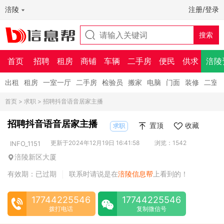
涪陵
注册/登录
首页
招聘
租房
商铺
车辆
二手房
便民
供求
涪陵
出租
租房
一室一厅
二手房
检验员
搬家
电脑
门面
装修
二室
首页
>
求职
> 招聘抖音语音居家主播
招聘抖音语音居家主播
置顶
收藏
求职
更新于2024年12月19日 16:41:58
浏览：1542
INFO_1151
涪陵新区大厦
有效期：已过期
联系时请说是在
涪陵信息帮
上看到的！
|
17744225546
17744225546
拨打电话
复制微信号