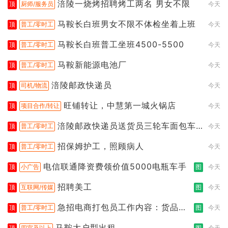
涪陵一烧烤招聘烤工两名 男女不限
顶
厨师/服务员
今天
马鞍长白班男女不限不体检坐着上班
顶
普工/零时工
今天
马鞍长白班普工坐班4500-5500
顶
普工/零时工
今天
马鞍新能源电池厂
顶
普工/零时工
今天
涪陵邮政快递员
顶
司机/物流
今天
旺铺转让，中慧第一城火锅店
顶
项目合作/转让
今天
涪陵邮政快递员送货员三轮车面包车
顶
普工/零时工
今天
都行
招保姆护工，照顾病人
顶
普工/零时工
今天
电信联通降资费领价值5000电瓶车手
顶
小广告
图
今天
招聘美工
顶
互联网/传媒
图
今天
急招电商打包员工作内容：货品分
顶
普工/零时工
图
今天
拣打包
马鞍大户型出租
顶
四室及以上
图
今天