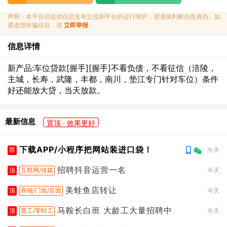
声明：本平台仅提供信息发布交流和平台的运行维护，请谨慎判断信息真伪。如
遇虚假诈骗信息，请
立即举报
信息详情
新产品:车位贷款[握手][握手]不看负债，不看征信（涪陵，
主城，长寿，武隆，丰都，南川，垫江专门针对车位）条件
好还能放大贷，当天放款。
最新信息
置顶 · 效果更好
下载APP/小程序把网站装进口袋！
荐
今天
招聘抖音运营一名
顶
互联网/传媒
今天
美蛙鱼店转让
顶
商铺/门面/店面
今天
马鞍长白班 大龄工大量招聘中
顶
普工/零时工
今天