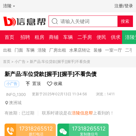
涪陵
注册/登录
首页
招聘
租房
商铺
车辆
二手房
便民
供求
涪陵
出租
门面
车辆
涪陵
厂房出租
水果店转让
装修
一室一厅
二手
首页
>
小广告
> 新产品:车位贷款[握手][握手]不看负债
新产品:车位贷款[握手][握手]不看负债
置顶
收藏
小广告
更新于2025年02月13日 11:34:56
浏览：1411
INFO_1300
澳洲城
有效期：已过期
联系时请说是在
涪陵信息帮
上看到的！
|
17318265512
17318265512
拨打电话
复制微信号