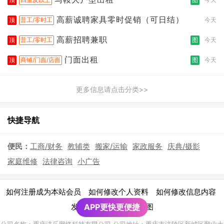
高薪诚聘家具零时促销（可日结）
顶
普工/零时工
今天
高薪招聘兼职
顶
普工/零时工
图
今天
门面出租
顶
商铺/门面/店面
图
今天
更多信息请点击分类>>
快捷导航
便民：
工商/财务
教辅类
搬家/运输
家政服务
庆典/摄影
家庭维修
法律咨询
小广告
|
|
|
如何注册成为本站会员
如何修改个人资料
如何修改信息内容
|
发布广告须知
APP更快更便捷
网站地图