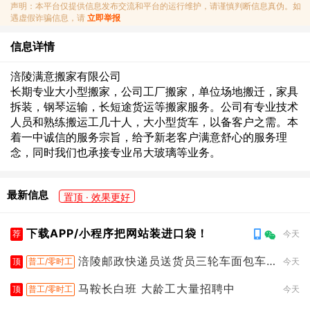
声明：本平台仅提供信息发布交流和平台的运行维护，请谨慎判断信息真伪。如
遇虚假诈骗信息，请
立即举报
信息详情
涪陵满意搬家有限公司
长期专业大小型搬家，公司工厂搬家，单位场地搬迁，家具
拆装，钢琴运输，长短途货运等搬家服务。公司有专业技术
人员和熟练搬运工几十人，大小型货车，以备客户之需。本
着一中诚信的服务宗旨，给予新老客户满意舒心的服务理
念，同时我们也承接专业吊大玻璃等业务。
最新信息
置顶 · 效果更好
下载APP/小程序把网站装进口袋！
荐
今天
涪陵邮政快递员送货员三轮车面包车
顶
普工/零时工
今天
都行
马鞍长白班 大龄工大量招聘中
顶
普工/零时工
今天