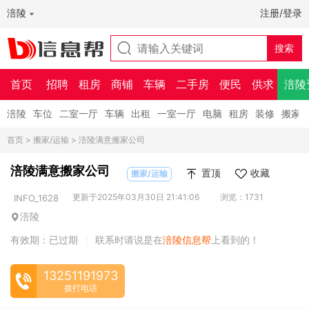
涪陵
注册/登录
首页
招聘
租房
商铺
车辆
二手房
便民
供求
涪陵
涪陵
车位
二室一厅
车辆
出租
一室一厅
电脑
租房
装修
搬家
首页
>
搬家/运输
> 涪陵满意搬家公司
涪陵满意搬家公司
置顶
收藏
搬家/运输
更新于2025年03月30日 21:41:06
浏览：1731
INFO_1628
涪陵
有效期：已过期
联系时请说是在
涪陵信息帮
上看到的！
|
13251191973
拨打电话