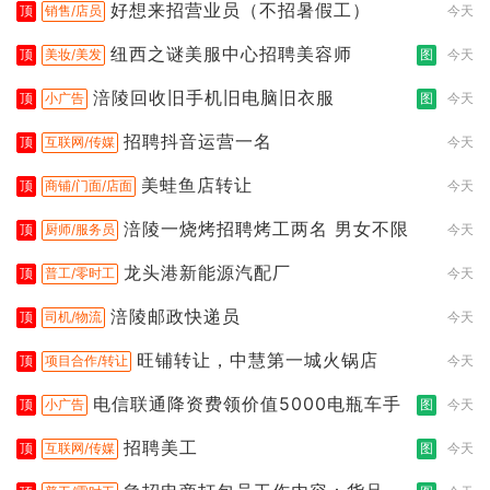
好想来招营业员（不招暑假工）
顶
销售/店员
今天
纽西之谜美服中心招聘美容师
顶
美妆/美发
图
今天
涪陵回收旧手机旧电脑旧衣服
顶
小广告
图
今天
招聘抖音运营一名
顶
互联网/传媒
今天
美蛙鱼店转让
顶
商铺/门面/店面
今天
涪陵一烧烤招聘烤工两名 男女不限
顶
厨师/服务员
今天
龙头港新能源汽配厂
顶
普工/零时工
今天
涪陵邮政快递员
顶
司机/物流
今天
旺铺转让，中慧第一城火锅店
顶
项目合作/转让
今天
电信联通降资费领价值5000电瓶车手
顶
小广告
图
今天
招聘美工
顶
互联网/传媒
图
今天