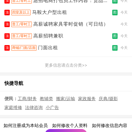
急招电商打包员工作内容：货品分
顶
普工/零时工
图
今天
拣打包
马鞍大户型出租
顶
四室及以上
图
今天
高薪诚聘家具零时促销（可日结）
顶
普工/零时工
今天
高薪招聘兼职
顶
普工/零时工
图
今天
门面出租
顶
商铺/门面/店面
图
今天
更多信息请点击分类>>
快捷导航
便民：
工商/财务
教辅类
搬家/运输
家政服务
庆典/摄影
家庭维修
法律咨询
小广告
|
|
|
如何注册成为本站会员
如何修改个人资料
如何修改信息内容