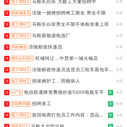
马鞍长白班 大龄工大量招聘中
顶
普工/零时工
今天
涪陵一烧烤招聘烤工两名 男女不限
顶
厨师/服务员
今天
马鞍长白班男女不限不体检坐着上班
顶
普工/零时工
今天
马鞍新能源电池厂
顶
普工/零时工
今天
涪陵邮政快递员
顶
司机/物流
今天
旺铺转让，中慧第一城火锅店
顶
项目合作/转让
今天
涪陵邮政快递员送货员三轮车面包车
顶
普工/零时工
今天
都行
招保姆护工，照顾病人
顶
普工/零时工
今天
电信联通降资费领价值5000电瓶车手
顶
小广告
图
今天
招聘美工
顶
互联网/传媒
图
今天
急招电商打包员工作内容：货品分
顶
普工/零时工
图
今天
拣打包
马鞍大户型出租
顶
四室及以上
图
今天