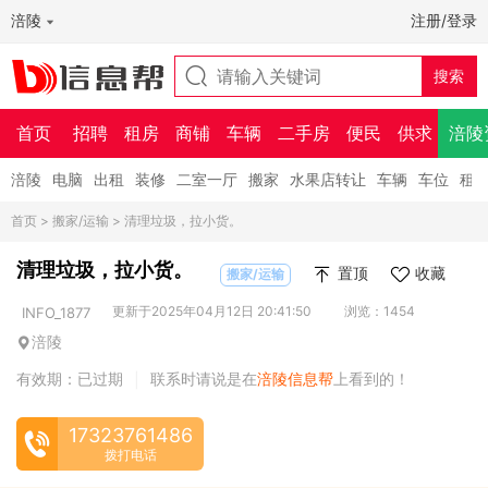
涪陵
注册/登录
首页
招聘
租房
商铺
车辆
二手房
便民
供求
涪陵
涪陵
电脑
出租
装修
二室一厅
搬家
水果店转让
车辆
车位
租
首页
>
搬家/运输
> 清理垃圾，拉小货。
清理垃圾，拉小货。
置顶
收藏
搬家/运输
更新于2025年04月12日 20:41:50
浏览：1454
INFO_1877
涪陵
有效期：已过期
联系时请说是在
涪陵信息帮
上看到的！
|
17323761486
拨打电话