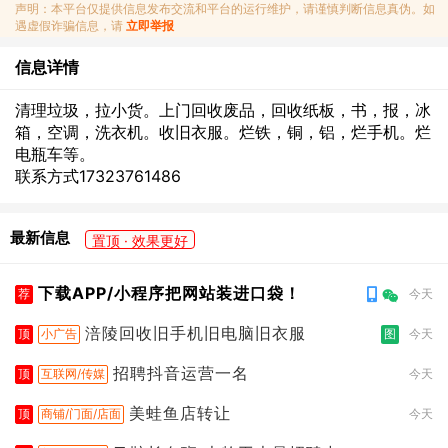
声明：本平台仅提供信息发布交流和平台的运行维护，请谨慎判断信息真伪。如
遇虚假诈骗信息，请
立即举报
信息详情
清理垃圾，拉小货。上门回收废品，回收纸板，书，报，冰
箱，空调，洗衣机。收旧衣服。烂铁，铜，铝，烂手机。烂
电瓶车等。
联系方式17323761486
最新信息
置顶 · 效果更好
下载APP/小程序把网站装进口袋！
荐
今天
涪陵回收旧手机旧电脑旧衣服
顶
小广告
图
今天
招聘抖音运营一名
顶
互联网/传媒
今天
美蛙鱼店转让
顶
商铺/门面/店面
今天