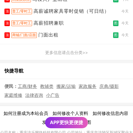
高薪诚聘家具零时促销（可日结）
顶
普工/零时工
今天
高薪招聘兼职
顶
普工/零时工
图
今天
门面出租
顶
商铺/门面/店面
图
今天
更多信息请点击分类>>
快捷导航
便民：
工商/财务
教辅类
搬家/运输
家政服务
庆典/摄影
家庭维修
法律咨询
小广告
|
|
|
如何注册成为本站会员
如何修改个人资料
如何修改信息内容
|
发布广告须知
APP更快更便捷
网站地图
公司名称：重庆涪乐网络科技有限公司 公司地址：重庆市涪陵区新城区聚业大