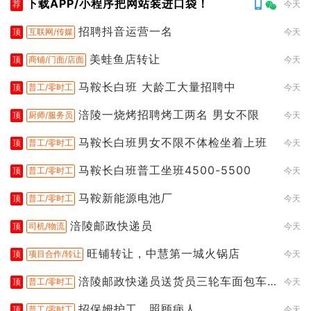
下载APP/小程序把网站装进口袋！
荐
今天
招聘抖音运营一名
顶
互联网/传媒
今天
美蛙鱼店转让
顶
商铺/门面/店面
今天
马鞍长白班 大龄工大量招聘中
顶
普工/零时工
今天
涪陵一烧烤招聘烤工两名 男女不限
顶
厨师/服务员
今天
马鞍长白班男女不限不体检坐着上班
顶
普工/零时工
今天
马鞍长白班普工坐班4500-5500
顶
普工/零时工
今天
马鞍新能源电池厂
顶
普工/零时工
今天
涪陵邮政快递员
顶
司机/物流
今天
旺铺转让，中慧第一城火锅店
顶
项目合作/转让
今天
涪陵邮政快递员送货员三轮车面包车
顶
普工/零时工
今天
都行
招保姆护工，照顾病人
顶
普工/零时工
今天