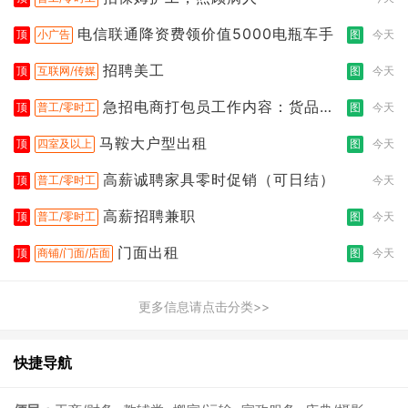
电信联通降资费领价值5000电瓶车手
顶
小广告
图
今天
招聘美工
顶
互联网/传媒
图
今天
急招电商打包员工作内容：货品分
顶
普工/零时工
图
今天
拣打包
马鞍大户型出租
顶
四室及以上
图
今天
高薪诚聘家具零时促销（可日结）
顶
普工/零时工
今天
高薪招聘兼职
顶
普工/零时工
图
今天
门面出租
顶
商铺/门面/店面
图
今天
更多信息请点击分类>>
快捷导航