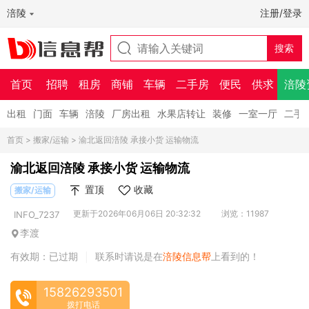
涪陵
注册/登录
首页
招聘
租房
商铺
车辆
二手房
便民
供求
涪陵
出租
门面
车辆
涪陵
厂房出租
水果店转让
装修
一室一厅
二手
首页
>
搬家/运输
> 渝北返回涪陵 承接小货 运输物流
渝北返回涪陵 承接小货 运输物流
置顶
收藏
搬家/运输
更新于2026年06月06日 20:32:32
浏览：11987
INFO_7237
李渡
有效期：已过期
联系时请说是在
涪陵信息帮
上看到的！
|
15826293501
拨打电话