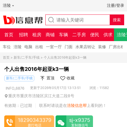
涪陵
注册/登录
首页
招聘
租房
商铺
车辆
二手房
便民
供求
涪陵
车位
涪陵
电脑
出租
一室一厅
门面
水果店转让
装修
厂房出租
首页
>
新车/二手车/手续
> 个人出售2016年起亚k3一辆
个人出售2016年起亚k3一辆
置顶
收藏
新车/二手车/手续
更新于2026年05月17日 13:13:51
浏览：11582
INFO_6876
重庆市重庆市涪陵区滨江大道二段8号
有效期：已过期
联系时请说是在
涪陵信息帮
上看到的！
|
18290343379
sj-x9375
拨打电话
复制微信号