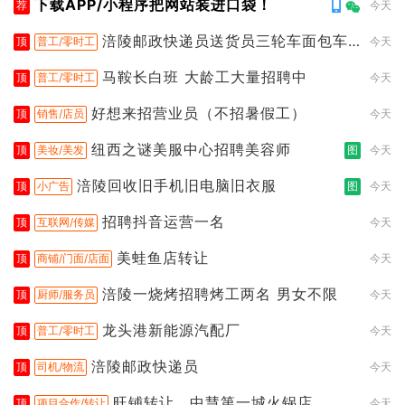
下载APP/小程序把网站装进口袋！
荐
今天
涪陵邮政快递员送货员三轮车面包车
顶
普工/零时工
今天
都行
马鞍长白班 大龄工大量招聘中
顶
普工/零时工
今天
好想来招营业员（不招暑假工）
顶
销售/店员
今天
纽西之谜美服中心招聘美容师
顶
美妆/美发
图
今天
涪陵回收旧手机旧电脑旧衣服
顶
小广告
图
今天
招聘抖音运营一名
顶
互联网/传媒
今天
美蛙鱼店转让
顶
商铺/门面/店面
今天
涪陵一烧烤招聘烤工两名 男女不限
顶
厨师/服务员
今天
龙头港新能源汽配厂
顶
普工/零时工
今天
涪陵邮政快递员
顶
司机/物流
今天
旺铺转让，中慧第一城火锅店
顶
项目合作/转让
今天