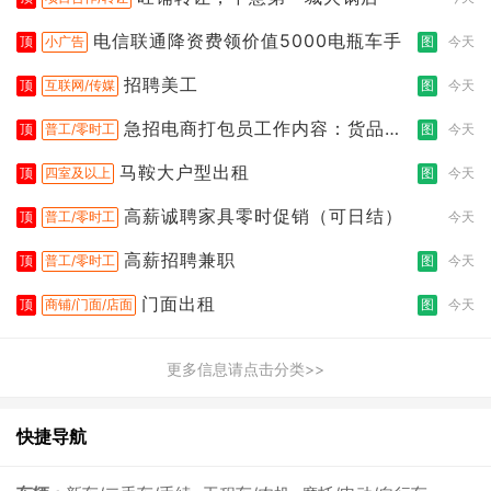
电信联通降资费领价值5000电瓶车手
顶
小广告
图
今天
招聘美工
顶
互联网/传媒
图
今天
急招电商打包员工作内容：货品分
顶
普工/零时工
图
今天
拣打包
马鞍大户型出租
顶
四室及以上
图
今天
高薪诚聘家具零时促销（可日结）
顶
普工/零时工
今天
高薪招聘兼职
顶
普工/零时工
图
今天
门面出租
顶
商铺/门面/店面
图
今天
更多信息请点击分类>>
快捷导航