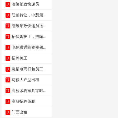
涪陵邮政快递员
顶
旺铺转让，中慧第一
顶
城火锅店
涪陵邮政快递员送货
顶
员三轮车面包车都行
招保姆护工，照顾病
顶
人
电信联通降资费领价
顶
值5000电瓶车手
招聘美工
顶
急招电商打包员工作
顶
内容：货品分拣打包
马鞍大户型出租
顶
高薪诚聘家具零时促
顶
销（可日结）
高薪招聘兼职
顶
门面出租
顶