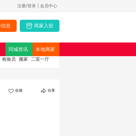
注册/登录
| 会员中心
布信息
商家入驻
同城资讯
本地商家
检验员
搬家
二室一厅
收藏
分享