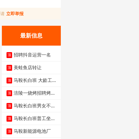
，请
立即举报
最新信息
招聘抖音运营一名
顶
美蛙鱼店转让
顶
马鞍长白班 大龄工大
顶
量招聘中
涪陵一烧烤招聘烤工
顶
两名 男女不限
马鞍长白班男女不限
顶
不体检坐着上班
马鞍长白班普工坐班
顶
4500-5500
马鞍新能源电池厂
顶