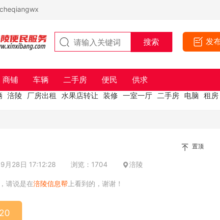
eqiangwx
发
商铺
车辆
二手房
便民
供求
辆
涪陵
厂房出租
水果店转让
装修
一室一厅
二手房
电脑
租房
置顶
月28日 17:12:28
浏览：1704
涪陵
，请说是在
涪陵信息帮
上看到的，谢谢！
20