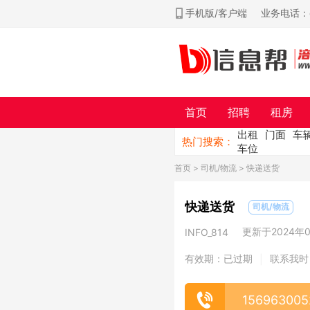
手机版/客户端
业务电话：ch
首页
招聘
租房
出租
门面
车
热门搜索：
车位
首页
>
司机/物流
> 快递送货
快递送货
司机/物流
更新于2024年09
INFO_814
有效期：已过期
联系我时
|
156963005